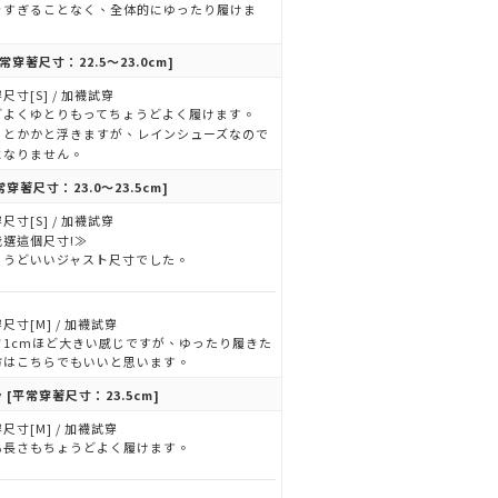
きすぎることなく、全体的にゆったり履けま
。
常穿著尺寸：22.5～23.0cm]
尺寸[S] / 加襪試穿
どよくゆとりもってちょうどよく履けます。
くとかかと浮きますが、レインシューズなので
になりません。
常穿著尺寸：23.0～23.5cm]
尺寸[S] / 加襪試穿
我選這個尺寸!≫
ょうどいいジャスト尺寸でした。
尺寸[M] / 加襪試穿
さ1cmほど大きい感じですが、ゆったり履きた
方はこちらでもいいと思います。
y
[平常穿著尺寸：23.5cm]
尺寸[M] / 加襪試穿
も長さもちょうどよく履けます。