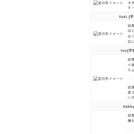
大
す
Yuki
[平
試穿
ほ
歩
気
Ino
[平
試穿
≪
ち
試穿
長
い
Gakk
試穿
幅