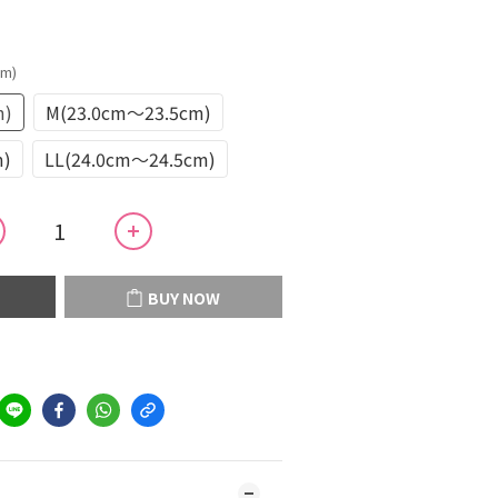
cm)
m)
M(23.0cm～23.5cm)
m)
LL(24.0cm～24.5cm)
BUY NOW