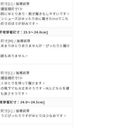
尺寸[L] / 加襪試穿
我選這個尺寸!≫
体的にゆとりあり、脱ぎ履きもしやすいです。
インシューズはゆったりめに履きたInoでこち
の尺寸のほうが好みです。
平常穿著尺寸：23.5～24.0cm]
尺寸[M] / 加襪試穿
はあまりゆとりありませんが、ぴったりと履け
屈感もありません。
尺寸[L] / 加襪試穿
我選這個尺寸!≫
良くゆとりを持って履けます。
手の靴下でも大丈夫そうです。M/Lどちらを選
でも良さそうです。
常穿著尺寸：24.0～24.5cm]
尺寸[L] / 加襪試穿
ょうどぴったりですがゆとりは少なめです。