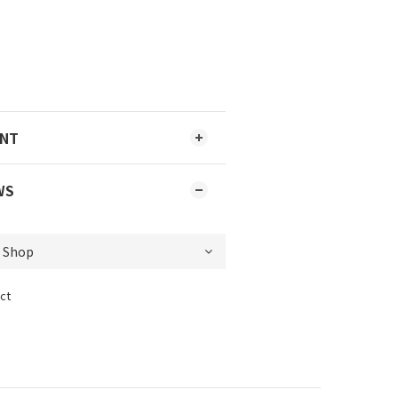
ENT
WS
ct