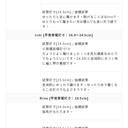
試穿尺寸[24.5cm] / 加襪試穿
ゆったりと楽に履けます。脱げることはなInoで、
ゆとりもって履きたい方は選んでも良い尺寸感で
す。
Ichi
[平常穿著尺寸：24.0～24.5cm]
試穿尺寸[24.5cm] / 加襪試穿
≪我選這個尺寸!≫
ちょうどよく履けました。つま先も適度なゆとり
でちょうどいいです。24.0だと全体的にきつく特
に幅と甲が窮屈です。
試穿尺寸[25.0cm] / 加襪試穿
全体的にゆったり履けます。ゆったりめで履くな
らこの尺寸でもよさそうです。
Rina
[平常穿著尺寸：24.5cm]
試穿尺寸[24.0cm] / 加襪試穿
指先が当たります。