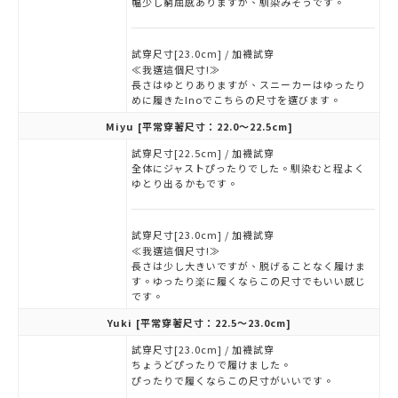
幅少し窮屈感ありますが、馴染みそうです。
試穿尺寸[23.0cm] / 加襪試穿
≪我選這個尺寸!≫
長さはゆとりありますが、スニーカーはゆったり
めに履きたInoでこちらの尺寸を選びます。
Miyu
[平常穿著尺寸：22.0～22.5cm]
試穿尺寸[22.5cm] / 加襪試穿
全体にジャストぴったりでした。馴染むと程よく
ゆとり出るかもです。
試穿尺寸[23.0cm] / 加襪試穿
≪我選這個尺寸!≫
長さは少し大きいですが、脱げることなく履けま
す。ゆったり楽に履くならこの尺寸でもいい感じ
です。
Yuki
[平常穿著尺寸：22.5～23.0cm]
試穿尺寸[23.0cm] / 加襪試穿
ちょうどぴったりで履けました。
ぴったりで履くならこの尺寸がいいです。