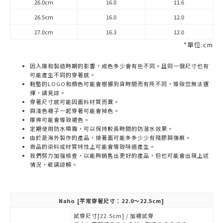
26.0cm
16.0
11.6
26.5cm
16.0
12.0
27.0cm
16.3
12.0
*單位:cm
因入庫和製造時期的影響，成色多少會有些不同。且同一個尺寸也有
可能產生不同的穿著感。
鞋墊的LOGO和顏色可能會根據到貨時間而有所不同，導致您無法選
擇，請見諒。
穿著尺寸感可能因面料材質而異。
與淺色襪子一起穿著可能會掉色。
摩擦可能會導致褪色。
定期使用防水噴霧，可以保持較長時間的防潑水效果。
由於是海外製作的產品，接著面可能多多少少有殘膠與傷痕。
商品的染料或材質特性上可能會導致味道產生。
我們努力加強檢查，以能夠銷售出更好的產品，但也可能會出現上述
情況，敬請諒解。
Naho
[平常穿著尺寸：22.0～22.5cm]
試穿尺寸[22.5cm] / 加襪試穿