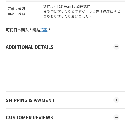
試穿尺寸[27.0cm] / 加襪試穿
足幅：
普通
幅や甲はぴったりめですが、つま先は適度にゆと
甲高：
普通
りがありぴったり履けました。
可從日本購入！請點
這裡
！
ADDITIONAL DETAILS
SHIPPING & PAYMENT
CUSTOMER REVIEWS