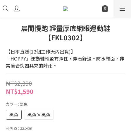
晨間慢跑 輕量厚底網眼運動鞋
【FKL0302】
【日本直送(12個工作天內出貨)】
「HOPPY」運動鞋輕盈有彈性，穿著舒適。防水鞋面，非
常適合突如其來的陣雨。
NT$2,390
NT$1,590
カラー
: 黑色
黑色
黑色×黑色
사이즈
: 22.5cm