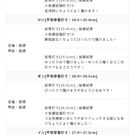
試穿尺寸[24.5cm] / 加襪試穿
≪我選這個尺寸!≫
全体的にちょうどよく履けます。
だい
[平常穿著尺寸：24.5～25.0cm]
試穿尺寸[25.0cm] / 加襪試穿
≪我選這個尺寸!≫
窮屈感なくちょうどぴったりで履けました。
足幅：
普通
甲高：
普通
試穿尺寸[25.5cm] / 加襪試穿
ゆったりめで履けました。ゆったり履くならこの
尺寸でもよさそうです。
オン
[平常穿著尺寸：26.0～26.5cm]
試穿尺寸[26.0cm] / 加襪試穿
ぴったりで履けますがゆとり少なめです。
足幅：
普通
甲高：
普通
試穿尺寸[26.5cm] / 加襪試穿
≪我選這個尺寸!≫
つま先適度にゆとりがありフィットする感じもあ
りちょうどよく履けました。
イシ
[平常穿著尺寸：27.0～27.5cm]