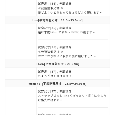
試穿尺寸[36] / 赤腳試穿
≪我選這個尺寸!≫
ほどよくゆとりもってちょうどよく履けます。
Ino
[平常穿著尺寸：23.0～23.5cm]
試穿尺寸[35] / 赤腳試穿
幅は丁度いInoですが、かかとが出ます。
試穿尺寸[36] / 赤腳試穿
≪我選這個尺寸!≫
かかとがきれいに収まり楽に履けました。
Poco
[平常穿著尺寸：23.5cm]
試穿尺寸[37] / 赤腳試穿
ちょうど良く履けます。
Yumiko
[平常穿著尺寸：23.5～24.0cm]
試穿尺寸[37] / 赤腳試穿
ストラップはゆとRinaくぴったり、長さは少しだ
け指先が出ます。
試穿尺寸[38] / 赤腳試穿