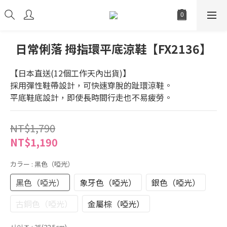
日常俐落 拇指環平底涼鞋【FX2136】
【日本直送(12個工作天內出貨)】
採用彈性鞋帶設計，可快速穿脫的趾環涼鞋。
平底鞋底設計，即使長時間行走也不易疲勞。
NT$1,790
NT$1,190
カラー
: 黑色（啞光）
黑色（啞光）
象牙色（啞光）
銀色（啞光）
古銅色（啞光）
金屬棕（啞光）
사이즈
: 35(22.5cm)