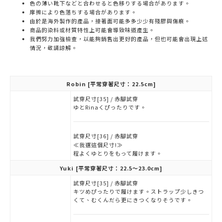
色の薄い靴下などと合わせると色移りする場合があります。
摩擦により色落ちする場合があります。
由於是海外製作的產品，接著面可能多多少少有殘膠與傷痕。
商品的染料或材質特性上可能會導致味道產生。
我們努力加強檢查，以能夠銷售出更好的產品，但也可能會出現上述
情況，敬請諒解。
Robin
[平常穿著尺寸：22.5cm]
試穿尺寸[35] / 赤腳試穿
ゆとRinaくぴったりです。
試穿尺寸[36] / 赤腳試穿
≪我選這個尺寸!≫
程よくゆとりをもって履けます。
Yuki
[平常穿著尺寸：22.5～23.0cm]
試穿尺寸[35] / 赤腳試穿
キツめぴったりで履けます。ストラップ少しきつ
くて、むくんだら更にきつくなりそうです。