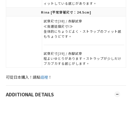
ィットしている感じがあります。
Rina
[平常穿著尺寸：24.5cm]
試穿尺寸[38] / 赤腳試穿
≪我選這個尺寸!≫
全体的にちょうどよく、ストラップのフィット感
もちょうどです。
試穿尺寸[39] / 赤腳試穿
程よいゆとりがあります。ストラップが少しだけ
ブカブカする感じがします。
可從日本購入！請點
這裡
！
ADDITIONAL DETAILS