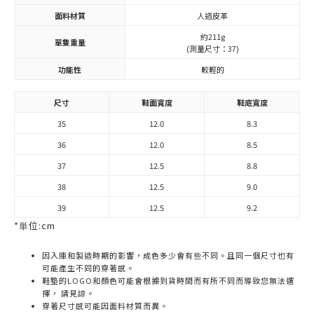
面料材質
人造皮革
約211g
單隻重量
(測量尺寸：37)
功能性
較輕的
尺寸
鞋面寬度
鞋底寬度
35
12.0
8.3
36
12.0
8.5
37
12.5
8.8
38
12.5
9.0
39
12.5
9.2
*単位:cm
因入庫和製造時期的影響，成色多少會有些不同。且同一個尺寸也有
可能產生不同的穿著感。
鞋墊的LOGO和顏色可能會根據到貨時間而有所不同而導致您無法選
擇， 請見諒。
穿著尺寸感可能因面料材質而異。