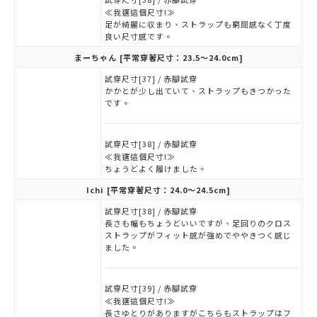
≪我選這個尺寸!≫
足が綺麗に収まり、ストラップも窮屈感なく丁度
良い尺寸感です。
まーちゃん
[平常穿著尺寸：23.5～24.0cm]
試穿尺寸[37] / 赤腳試穿
かかとが少し出ていて、ストラップもきつかった
です。
試穿尺寸[38] / 赤腳試穿
≪我選這個尺寸!≫
ちょうどよく履けました。
Ichi
[平常穿著尺寸：24.0～24.5cm]
試穿尺寸[38] / 赤腳試穿
長さも幅もちょうどいいですが、足回りのクロス
ストラップがフィット感が強めでややきつく感じ
ました。
試穿尺寸[39] / 赤腳試穿
≪我選這個尺寸!≫
長さゆとりがありますがこちらもストラップはフ