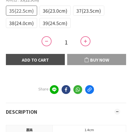
35(22.5cm)
36(23.0cm)
37(23.5cm)
38(24.0cm)
39(24.5cm)
ADD TO CART
BUY NOW
Share
DESCRIPTION
跟高
1.4cm