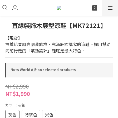
直線裝飾木屐型涼鞋【MK72121】
【現貨】
推薦給寬腳高腳背族群，充滿細節講究的涼鞋。採用幫助
向前行走的「滾動設計」鞋底是最大特色。
Nuts World 8折 on selected products
NT$2,990
NT$1,990
カラー
: 灰色
灰色
薄茶色
米色