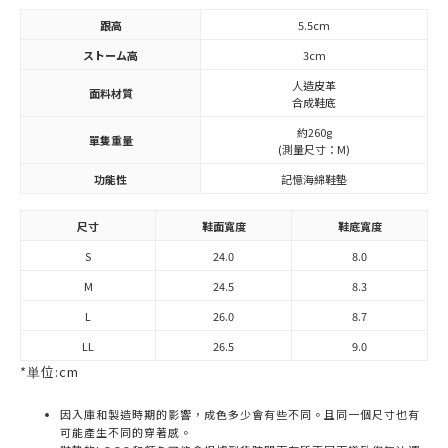
跟高
5.5cm
ストーム高
3cm
人造皮革
面料材質
合成鞋底
約260g
單隻重量
(測量尺寸：M)
功能性
記憶海綿鞋墊
尺寸
鞋面寬度
鞋底寬度
S
24.0
8.0
M
24.5
8.3
L
26.0
8.7
LL
26.5
9.0
*単位:cm
因入庫和製造時期的影響，成色多少會有些不同。且同一個尺寸也有
可能產生不同的穿著感。