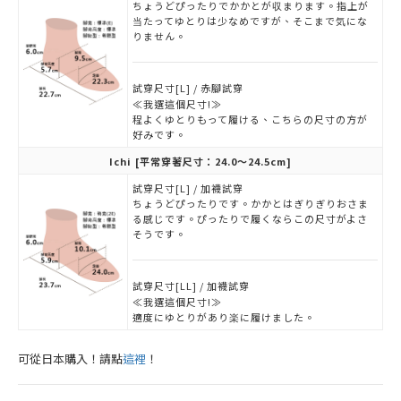
ちょうどぴったりでかかとが収まります。指上が
当たってゆとりは少なめですが、そこまで気にな
りません。
試穿尺寸[L] / 赤腳試穿
≪我選這個尺寸!≫
程よくゆとりもって履ける、こちらの尺寸の方が
好みです。
Ichi
[平常穿著尺寸：24.0～24.5cm]
試穿尺寸[L] / 加襪試穿
ちょうどぴったりです。かかとはぎりぎりおさま
る感じです。ぴったりで履くならこの尺寸がよさ
そうです。
試穿尺寸[LL] / 加襪試穿
≪我選這個尺寸!≫
適度にゆとりがあり楽に履けました。
可從日本購入！請點
這裡
！