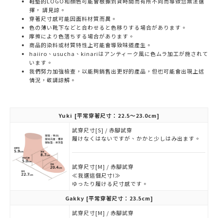
鞋墊的LOGO和顏色可能會根據到貨時間而有所不同而導致您無法選
擇， 請見諒。
穿著尺寸感可能因面料材質而異。
色の薄い靴下などと合わせると色移りする場合があります。
摩擦により色落ちする場合があります。
商品的染料或材質特性上可能會導致味道產生。
haiiro、usucha、kinariはアンティーク風に色ムラ加工が施されて
います。
我們努力加強檢查，以能夠銷售出更好的產品，但也可能會出現上述
情況，敬請諒解。
Yuki
[平常穿著尺寸：22.5～23.0cm]
試穿尺寸[S] / 赤腳試穿
履けなくはないですが、かかと少しはみ出ます。
試穿尺寸[M] / 赤腳試穿
≪我選這個尺寸!≫
ゆったり履ける尺寸感です。
Gakky
[平常穿著尺寸：23.5cm]
試穿尺寸[M] / 赤腳試穿