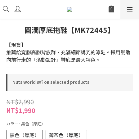
圓潤厚底拖鞋【MK72445】
【現貨】
推薦給寬腳高腳背族群，充滿細節講究的涼鞋。採用幫助
向前行走的「滾動設計」鞋底是最大特色。
Nuts World 8折 on selected products
NT$2,990
NT$1,990
カラー
: 黑色（厚底）
黑色（厚底）
薄茶色（厚底）