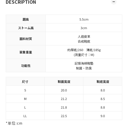
DESCRIPTION
跟高
5.5cm
ストーム高
3cm
人造皮革
面料材質
合成鞋底
約厚底/260 薄底/185g
單隻重量
(測量尺寸：M)
記憶海綿鞋墊
功能性
制菌・防臭
尺寸
鞋面寬度
鞋底寬度
S
20.0
8.0
M
21.2
8.5
L
21.8
8.8
LL
22.5
9.0
*単位:cm