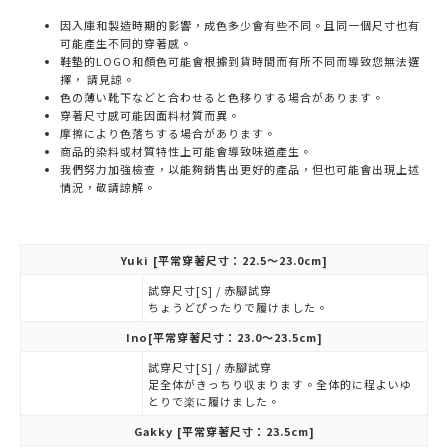
因入庫和製造時期的影響，成色多少會有些不同。且同一個尺寸也有
可能產生不同的穿著感。
鞋墊的LOGO和顏色可能會根據到貨時間而有所不同而導致您無法選
擇， 請見諒。
色の薄い靴下などと合わせると色移りする場合があります。
穿著尺寸感可能因面料材質而異。
摩擦により色落ちする場合があります。
商品的染料或材質特性上可能會導致味道產生。
我們努力加強檢查，以能夠銷售出更好的產品，但也可能會出現上述
情況，敬請諒解。
Yuki
[平常穿著尺寸：22.5～23.0cm]
試穿尺寸[S] / 赤腳試穿
ちょうどぴったりで履けました。
Ino
[平常穿著尺寸：23.0～23.5cm]
試穿尺寸[S] / 赤腳試穿
足全体がきっちり収まります。全体的に程よいゆ
とりで楽に履けました。
Gakky
[平常穿著尺寸：23.5cm]