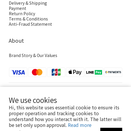
Delivery & Shipping
Payment
Return Policy
Terms & Conditions
Anti-Fraud Statement
About
Brand Story & Our Values
$
TWD
English
We use cookies
Hi, this website uses essential cookie to ensure its
proper operation and tracking cookies to
understand how you interact with it. The latter will
be set only upon approval.
Read more
© 2026 AmiAmi Taiwan. All Rights Reserved.