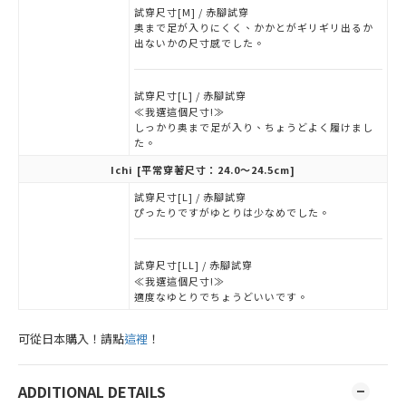
試穿尺寸[M] / 赤腳試穿
奥まで足が入りにくく、かかとがギリギリ出るか
出ないかの尺寸感でした。
試穿尺寸[L] / 赤腳試穿
≪我選這個尺寸!≫
しっかり奥まで足が入り、ちょうどよく履けまし
た。
Ichi
[平常穿著尺寸：24.0～24.5cm]
試穿尺寸[L] / 赤腳試穿
ぴったりですがゆとりは少なめでした。
試穿尺寸[LL] / 赤腳試穿
≪我選這個尺寸!≫
適度なゆとりでちょうどいいです。
可從日本購入！請點
這裡
！
ADDITIONAL DETAILS