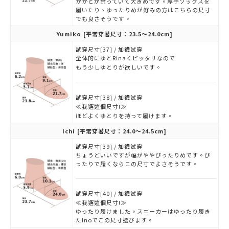
かかとが余っていて大きめです。厚手ソックスを
履いたり、ゆったりめが好みの方はこちらの尺寸
でも良さそうです。
Yumiko
[平常穿著尺寸：23.5～24.0cm]
試穿尺寸[37] / 加襪試穿
全体的にゆとRinaくピッタリなので
もう少しゆとりが欲しいです。
試穿尺寸[38] / 加襪試穿
≪我選這個尺寸!≫
ほどよくゆとりを持って履けます。
Ichi
[平常穿著尺寸：24.0～24.5cm]
試穿尺寸[39] / 加襪試穿
ちょうどいいですが幅がややぴったりめです。ぴ
ったりで履くならこの尺寸でよさそうです。
試穿尺寸[40] / 加襪試穿
≪我選這個尺寸!≫
ゆったり履けました。スニーカーはゆったり履き
たInoでこの尺寸選びます。