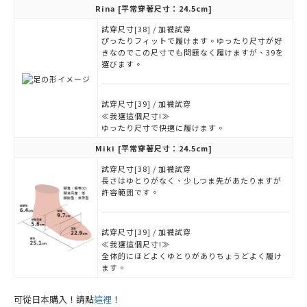
Rina
[平常穿著尺寸：24.5cm]
試穿尺寸[38] / 加襪試穿
ぴったりフィットで履けます。ゆったり尺寸が好
きなのでこの尺寸でも問題なく履けますが、39を
選びます。
試穿尺寸[39] / 加襪試穿
≪我選這個尺寸!≫
ゆったり尺寸で快適に履けます。
Miki
[平常穿著尺寸：24.5cm]
試穿尺寸[38] / 加襪試穿
長さはゆとりがなく、少しつま先があたりますが
許容範囲です。
試穿尺寸[39] / 加襪試穿
≪我選這個尺寸!≫
全体的にほどよくゆとりがありちょうどよく履け
ます。
可從日本購入！請點
這裡
！