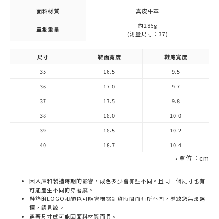
面料材質
真皮牛革
約285g
單隻重量
(測量尺寸：37)
尺寸
鞋面寬度
鞋底寬度
35
16.5
9.5
36
17.0
9.7
37
17.5
9.8
38
18.0
10.0
39
18.5
10.2
40
18.7
10.4
∗單位：cm
因入庫和製造時期的影響，成色多少會有些不同。且同一個尺寸也有
可能產生不同的穿著感。
鞋墊的LOGO和顏色可能會根據到貨時間而有所不同，導致您無法選
擇，請見諒。
穿著尺寸感可能因面料材質而異。