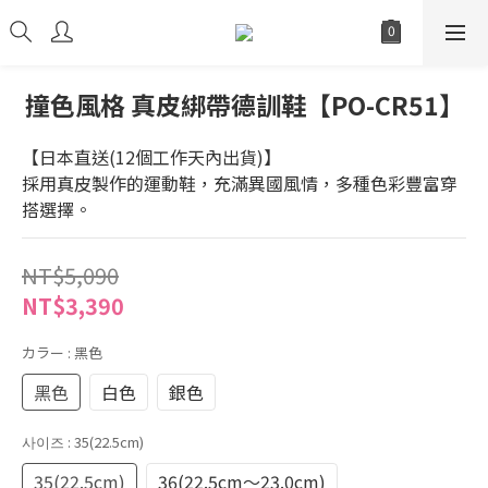
撞色風格 真皮綁帶德訓鞋【PO-CR51】
【日本直送(12個工作天內出貨)】
採用真皮製作的運動鞋，充滿異國風情，多種色彩豐富穿
搭選擇。
NT$5,090
NT$3,390
カラー
: 黑色
黑色
白色
銀色
사이즈
: 35(22.5cm)
35(22.5cm)
36(22.5cm～23.0cm)