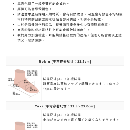
與淺色襪子一起穿著可能會掉色。
摩擦可能會導致褪色。
請注意本產品採用天然材質，會有自然紋理。 可能會有顏色不均勻或
材料特有的刮痕或膠水從黏合部分突出，但這不是瑕疵。
由於是海外製作的產品，接著面可能多多少少有殘膠與傷痕。
商品的染料或材質特性上可能會導致味道產生。
我們努力加強檢查，以能夠銷售出更好的產品，但也可能會出現上述
情況，敬請諒解。
Robin
[平常穿著尺寸：22.5cm]
試穿尺寸[35] / 加襪試穿
鞋面寬度は蕾絲アップで調節できますし、ゆった
り楽に履けます。
Yuki
[平常穿著尺寸：22.5～23.0cm]
試穿尺寸[35] / 加襪試穿
小指が当たるので長く履くと痛くなりそうです。