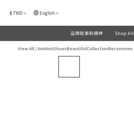
$
TWD
English
品牌故事和精神
Shop All
View All
/
AmiAmiShoesBeautifulCollectionRecommen