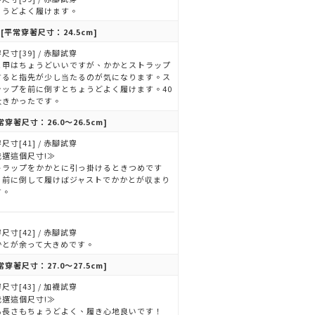
ょうどよく履けます。
[平常穿著尺寸：24.5cm]
尺寸[39] / 赤腳試穿
と甲はちょうどいいですが、かかとストラップ
すると指先が少し当たるのが気になります。ス
ラップを前に倒すとちょうどよく履けます。40
大きかったです。
常穿著尺寸：26.0～26.5cm]
尺寸[41] / 赤腳試穿
我選這個尺寸!≫
トラップをかかとに引っ掛けるときつめです
、前に倒して履けばジャストでかかとが収まり
す。
尺寸[42] / 赤腳試穿
かとが余って大きめです。
常穿著尺寸：27.0～27.5cm]
尺寸[43] / 加襪試穿
我選這個尺寸!≫
も長さもちょうどよく、履き心地良いです！