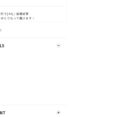
尺寸[44] / 加襪試穿
しゆとりもって履けます。
！
LS
ENT