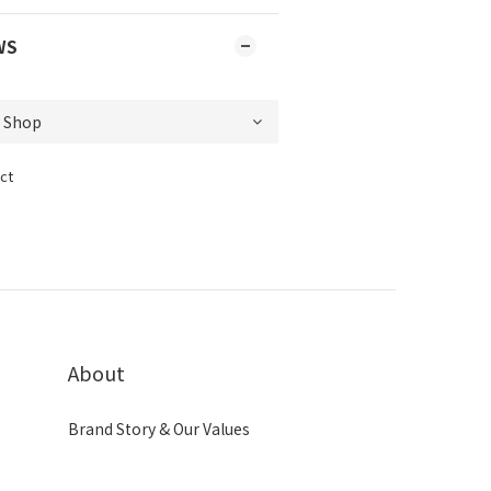
WS
ct
About
Brand Story & Our Values