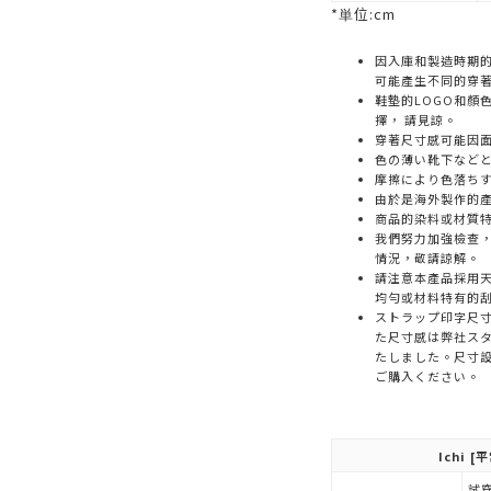
*単位:cm
因入庫和製造時期
可能產生不同的穿
鞋墊的LOGO和顏
擇， 請見諒。
穿著尺寸感可能因
色の薄い靴下など
摩擦により色落ち
由於是海外製作的
商品的染料或材質
我們努力加強檢查
情況，敬請諒解。
請注意本產品採用天
均勻或材料特有的
ストラップ印字尺
た尺寸感は弊社ス
たしました。尺寸
ご購入ください。
Ichi
[平
試穿