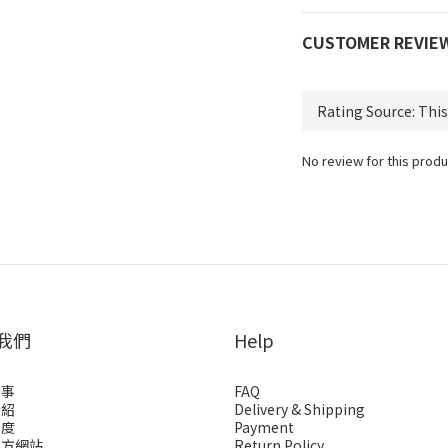
CUSTOMER REVIE
No review for this produ
我們
Help
故事
FAQ
介紹
Delivery & Shipping
制度
Payment
官方網站
Return Policy