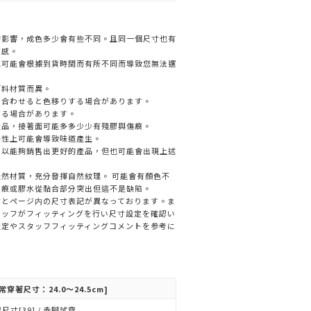
的影響，成色多少會有些不同。且同一個尺寸也有
著感。
色可能會根據到貨時間而有所不同而導致您無法選
面料材質而異。
と合わせると色移りする場合があります。
する場合があります。
產品，接著面可能多多少少有殘膠與傷痕。
特性上可能會導致味道產生。
，以能夠銷售出更好的產品，但也可能會出現上述
然材質，充分發揮自然紋理。 可能會有顏色不
刮痕或膠水從黏合部分突出但這不是缺陷。
寸とページ内の尺寸表記が異なっております。ま
タッフがフィッティングを行い尺寸設定を確認い
設定やスタッフフィッティングコメントを参考に
常穿著尺寸：24.0～24.5cm]
尺寸[39] / 赤腳試穿