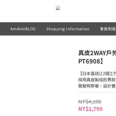
AmiAmiBLOG
Shopping Information
會員制度
真皮2WAY戶
PT6908】
【日本直送(12個工
採用真皮製成的男款
駕駛時穿著，設計實
NT$4,190
NT$2,790