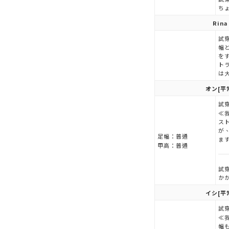
ち
Rina
試穿
幅
を
ト
は
オン
[平
試穿
≪
ス
が
足幅：
普通
ま
甲高：
普通
試穿
か
イシ
[平
試穿
≪
幅