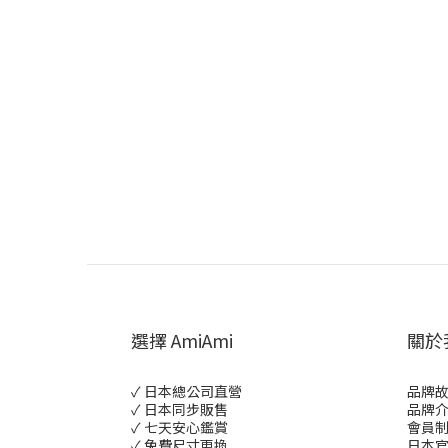
選擇 AmiAmi
關於
✓ 日本總公司直營
品牌
✓ 日本同步販售
品牌
✓ 七天安心鑑賞
會員
✓ 免費尺寸更換
日本