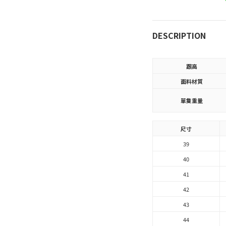
DESCRIPTION
跟高
面料材質
單隻重量
尺寸
39
40
41
42
43
44