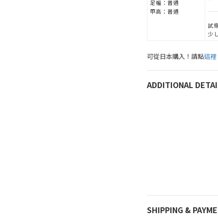
足幅：
普通
甲高：
普通
試穿
少
可從日本購入！請點
這裡
ADDITIONAL DETAI
SHIPPING & PAYM