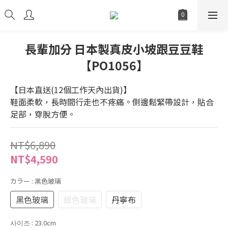
長輩加分 日本製真皮小坡跟豆豆鞋
【PO1056】
【日本直送(12個工作天內出貨)】
鞋面柔軟，長時間行走也不疼痛。側邊鬆緊帶設計，貼合
足部，穿脫方便。
NT$6,890
NT$4,590
カラー
: 黑色玻璃
黑色玻璃
銀色玻璃
丹寧布
사이즈
: 23.0cm