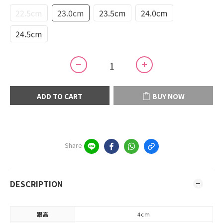
22.5cm
23.0cm
23.5cm
24.0cm
24.5cm
ADD TO CART
BUY NOW
Share
DESCRIPTION
跟高
4cm