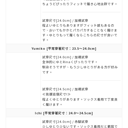
ちょうどぴったりフィットで履き心地抜群です。
試穿尺寸[24.0cm] / 加襪試穿
程よいゆとりもありますがフィット感もあるの
で、歩いてもかかとパカパカすることなく履けま
す。ゆとりもって履くならこちらの尺寸が良いで
す。
Yumiko
[平常穿著尺寸：23.5～24.0cm]
試穿尺寸[24.0cm] / 加襪試穿
全体的にゆとRinaくぴったりです。
馴染そうですが、もう少しゆとりがある方が好み
です。
試穿尺寸[24.5cm] / 加襪試穿
≪我選這個尺寸!≫
程よくゆとりがあります。ソックス着用で丁度良
く履けます。
Ichi
[平常穿著尺寸：24.0～24.5cm]
試穿尺寸[24.0cm] / 赤腳試穿
少しゆとり少ないです。ソックス着用だと窮屈で