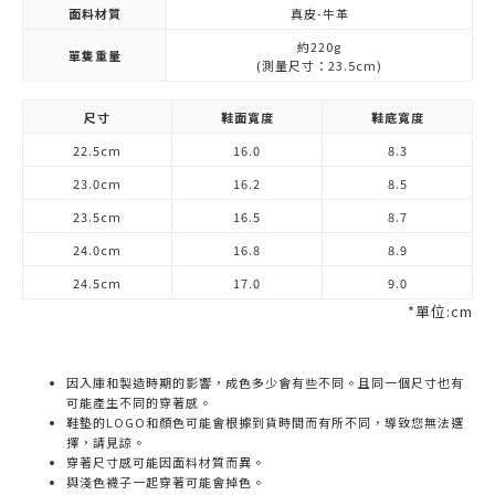
面料材質
真皮-牛革
約220g
單隻重量
(測量尺寸：23.5cm)
尺寸
鞋面寬度
鞋底寬度
22.5cm
16.0
8.3
23.0cm
16.2
8.5
23.5cm
16.5
8.7
24.0cm
16.8
8.9
24.5cm
17.0
9.0
*單位:cm
因入庫和製造時期的影響，成色多少會有些不同。且同一個尺寸也有
可能產生不同的穿著感。
鞋墊的LOGO和顏色可能會根據到貨時間而有所不同，導致您無法選
擇，請見諒。
穿著尺寸感可能因面料材質而異。
與淺色襪子一起穿著可能會掉色。