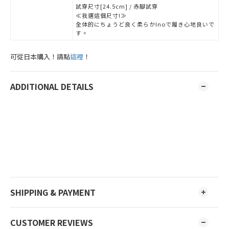
試穿尺寸[24.5cm] / 赤腳試穿
≪我選這個尺寸!≫
全体的にちょうど良く柔らかInoで履き心地良いで
す。
可從日本購入！請點
這裡
！
ADDITIONAL DETAILS
SHIPPING & PAYMENT
CUSTOMER REVIEWS