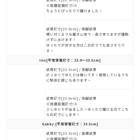
≪我選這個尺寸!≫
ちょうどぴったりで履けました。
試穿尺寸[23.0cm] / 赤腳試穿
吸い付くような履き心地で、長さ余りますが踵脱
げずに歩けます！
ゆったりが好きな方はこの尺寸でも良さそうで
す。
Ino
[平常穿著尺寸：23.0～23.5cm]
試穿尺寸[22.5cm] / 赤腳試穿
ピッタリでゆとりは無いです。使用しているうち
に馴染む感じもあります。
試穿尺寸[23.0cm] / 赤腳試穿
≪我選這個尺寸!≫
少しゆとりが出ました。ゆったり履けるのでこち
らの尺寸にします。
Gakky
[平常穿著尺寸：23.5cm]
試穿尺寸[23.5cm] / 加襪試穿
≪我選這個尺寸!≫