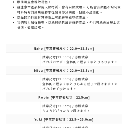
摩擦可能會導致褪色。
請注意本產品採用天然材質，會有自然紋理。 可能會有顏色不均勻或
材料特有的刮痕或膠水從黏合部分突出，但這不是瑕疵。
商品的染料或材質特性上可能會導致味道產生。
我們努力加強檢查，以能夠銷售出更好的產品，但也可能會出現上述
情況，敬請諒解。
Naho
[平常穿著尺寸：22.0～22.5cm]
試穿尺寸[22.5cm] / 赤腳試穿
パカパカせず、全体的に程よくゆとりあります。
Miyu
[平常穿著尺寸：22.0～22.5cm]
試穿尺寸[22.5cm] / 赤腳試穿
全体的に程よくゆとりもある感じで履けます。カ
パカパせず歩けます。
Robin
[平常穿著尺寸：22.5cm]
試穿尺寸[22.5cm] / 赤腳試穿
ちょうどぴったりで履けます。
Yuki
[平常穿著尺寸：22.5～23.0cm]
試穿尺寸[22.5cm] / 赤腳試穿