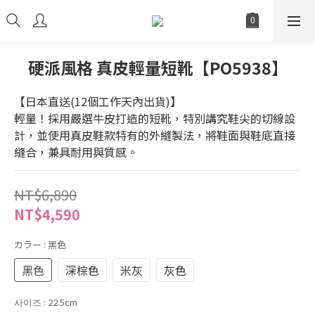
硬派風格 真皮輕量短靴【PO5938】
【日本直送(12個工作天內出貨)】
輕量！採用嚴選牛皮打造的短靴，特別講究鞋尖的切線設
計，並使用真皮鞋款特有的外縫製法，將鞋面與鞋底直接
縫合，兼具耐用與質感。
NT$6,890
NT$4,590
カラー
: 黑色
黑色
深棕色
米灰
灰色
사이즈
: 22.5cm