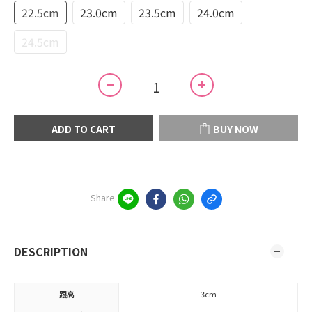
22.5cm
23.0cm
23.5cm
24.0cm
24.5cm
ADD TO CART
BUY NOW
Share
DESCRIPTION
跟高
3cm