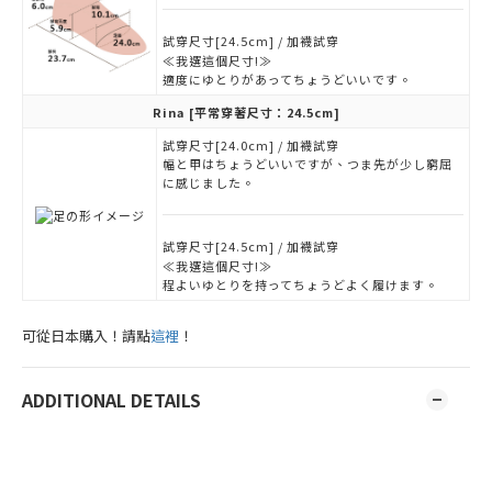
試穿尺寸[24.5cm] / 加襪試穿
≪我選這個尺寸!≫
適度にゆとりがあってちょうどいいです。
Rina
[平常穿著尺寸：24.5cm]
試穿尺寸[24.0cm] / 加襪試穿
幅と甲はちょうどいいですが、つま先が少し窮屈
に感じました。
試穿尺寸[24.5cm] / 加襪試穿
≪我選這個尺寸!≫
程よいゆとりを持ってちょうどよく履けます。
可從日本購入！請點
這裡
！
ADDITIONAL DETAILS