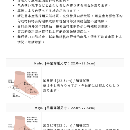
穿著尺寸感可能因面料材質而異。
色の薄い靴下などと合わせると色移りする場合があります。
摩擦により色落ちする場合があります。
請注意本產品採用天然材質，充分發揮自然紋理。 可能會有顏色不均
勻或材料特有的刮痕或膠水從黏合部分突出但這不是缺陷。
由於是海外製作的產品，接著面可能多多少少有殘膠與傷痕。
商品的染料或材質特性上可能會導致味道產生。
我們努力加強檢查，以能夠銷售出更好的產品，但也可能會出現上述
情況，敬請諒解。
Naho
[平常穿著尺寸：22.0～22.5cm]
試穿尺寸[22.5cm] / 加襪試穿
幅は少し当たりますが、全体的には程よくゆとり
あります。
Miyu
[平常穿著尺寸：22.0～22.5cm]
試穿尺寸[22.5cm] / 加襪試穿