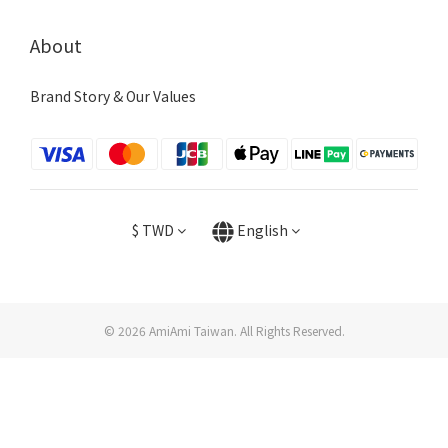
About
Brand Story & Our Values
$
TWD
English
© 2026 AmiAmi Taiwan. All Rights Reserved.