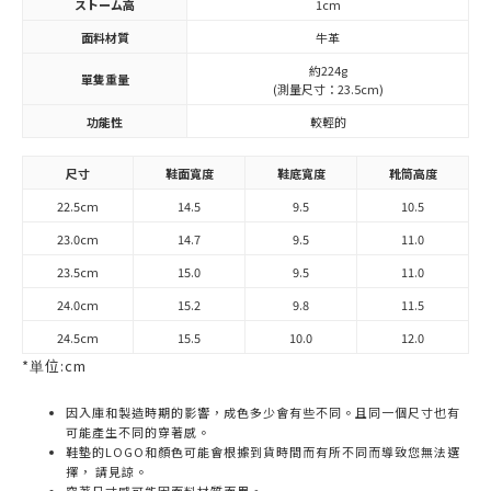
ストーム高
1cm
面料材質
牛革
約224g
單隻重量
(測量尺寸：23.5cm)
功能性
較輕的
尺寸
鞋面寬度
鞋底寬度
靴筒高度
22.5cm
14.5
9.5
10.5
23.0cm
14.7
9.5
11.0
23.5cm
15.0
9.5
11.0
24.0cm
15.2
9.8
11.5
24.5cm
15.5
10.0
12.0
*単位:cm
因入庫和製造時期的影響，成色多少會有些不同。且同一個尺寸也有
可能產生不同的穿著感。
鞋墊的LOGO和顏色可能會根據到貨時間而有所不同而導致您無法選
擇， 請見諒。