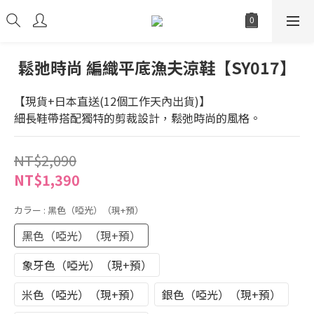
鬆弛時尚 編織平底漁夫涼鞋【SY017】
【現貨+日本直送(12個工作天內出貨)】
細長鞋帶搭配獨特的剪裁設計，鬆弛時尚的風格。
NT$2,090
NT$1,390
カラー
: 黑色（啞光）（現+預）
黑色（啞光）（現+預）
象牙色（啞光）（現+預）
米色（啞光）（現+預）
銀色（啞光）（現+預）