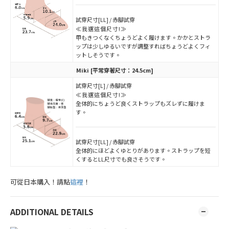
試穿尺寸[LL] / 赤腳試穿
≪我選這個尺寸!≫
甲もきつくなくちょうどよく履けます。かかとストラ
ップは少しゆるいですが調整すればちょうどよくフィ
ットしそうです。
Miki
[平常穿著尺寸：24.5cm]
試穿尺寸[L] / 赤腳試穿
≪我選這個尺寸!≫
全体的にちょうど良くストラップもズレずに履けま
す。
試穿尺寸[LL] / 赤腳試穿
全体的にほどよくゆとりがあります。ストラップを短
くするとLL尺寸でも良さそうです。
可從日本購入！請點
這裡
！
ADDITIONAL DETAILS