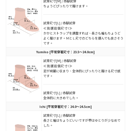
試穿尺寸[M] / 赤腳試穿
ちょうどぴったりで履けます。
試穿尺寸[L] / 赤腳試穿
≪我選這個尺寸!≫
かかとストラップを調整すれば、長さも幅もちょうど
よく履けます。ＭとＬ尺寸のどちらを選んでも良さそう
です。
Yumiko
[平常穿著尺寸：23.5～24.0cm]
試穿尺寸[M] / 赤腳試穿
≪我選這個尺寸!≫
足が綺麗に収まり、全体的にぴったりと履ける尺寸感
です。
試穿尺寸[L] / 赤腳試穿
全体的に大きめでした。
Ichi
[平常穿著尺寸：24.0～24.5cm]
試穿尺寸[L] / 赤腳試穿
長さと幅はちょうどいいですが甲はゆとりが少なめで
した。