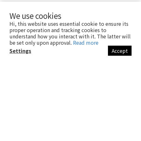
FAQ
We use cookies
Delivery & Shipping
Payment
Hi, this website uses essential cookie to ensure its
Return Policy
proper operation and tracking cookies to
Terms & Conditions
understand how you interact with it. The latter will
Anti-Fraud Statement
be set only upon approval.
Read more
Settings
Accept
About
BUY NOW
Brand Story & Our Values
$
TWD
English