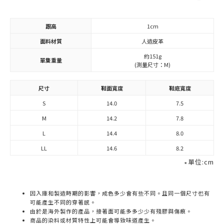
跟高
1cm
面料材質
人造皮革
約151g
單隻重量
(測量尺寸：M)
尺寸
鞋面寬度
鞋底寬度
S
14.0
7.5
M
14.2
7.8
L
14.4
8.0
LL
14.6
8.2
∗單位:cm
因入庫和製造時期的影響，成色多少會有些不同。且同一個尺寸也有
可能產生不同的穿著感。
由於是海外製作的產品，接著面可能多多少少有殘膠與傷痕。
商品的染料或材質特性上可能會導致味道產生。