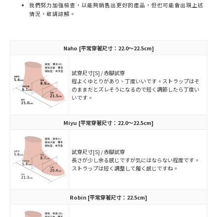
我們努力加強檢查，以能夠銷售出更好的產品，但也可能會出現上述
情況，敬請諒解。
Naho
[平常穿著尺寸：22.0～22.5cm]
試穿尺寸[S] / 赤腳試穿
程よくゆとりがあり、丁度いいです。ストラップはそ
のままだとズレそうになるので短く調節したら丁度い
いです。
Miyu
[平常穿著尺寸：22.0～22.5cm]
試穿尺寸[S] / 赤腳試穿
長さが少し余る感じですが気にはならない程度です。
ストラップは短く調整して履く感じですね。
Robin
[平常穿著尺寸：22.5cm]