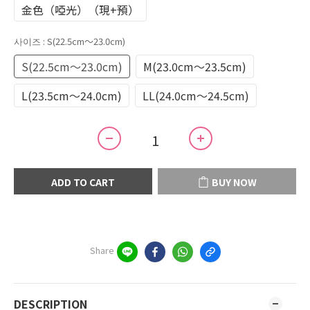
金色（啞光）（現+預）
사이즈
: S(22.5cm～23.0cm)
S(22.5cm～23.0cm)
M(23.0cm～23.5cm)
L(23.5cm～24.0cm)
LL(24.0cm～24.5cm)
ADD TO CART
BUY NOW
Share
DESCRIPTION