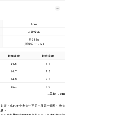
1cm
人造皮革
約135g
(測量尺寸：M)
鞋面寬度
鞋底寬度
14.5
7.4
14.7
7.5
14.8
7.7
15.1
8.0
∗單位：cm
的影響，成色多少會有些不同。且同一個尺寸也有
著感。
色可能會根據到貨時間而有所不同，導致您無法選