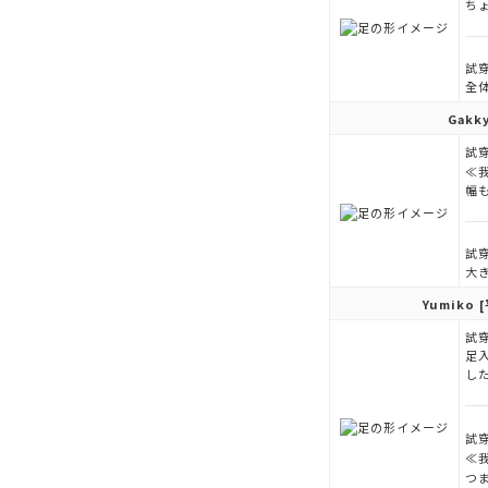
ち
試穿
全
Gakk
試穿
≪
幅
試穿
大
Yumiko
[
試穿
足
し
試穿
≪
つ