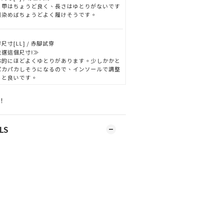
と甲はちょうど良く、長さはゆとりがないです
馴染めばちょうどよく履けそうです。
尺寸[LL] / 赤腳試穿
我選這個尺寸!≫
体的にほどよくゆとりがあります。少しかかと
パカパカしそうになるので、インソールで調整
ると良いです。
！
LS