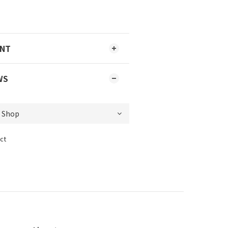
ENT
WS
ct