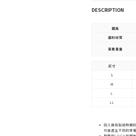
DESCRIPTION
跟高
面料材質
單隻重量
尺寸
S
M
L
LL
因入庫和製造時期
可能產生不同的穿
鞋墊的LOGO和顏