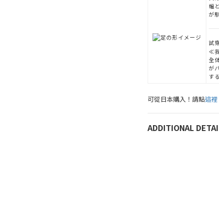
幅
が
試穿
≪
全
が
す
可從日本購入！請點
這裡
ADDITIONAL DETAI