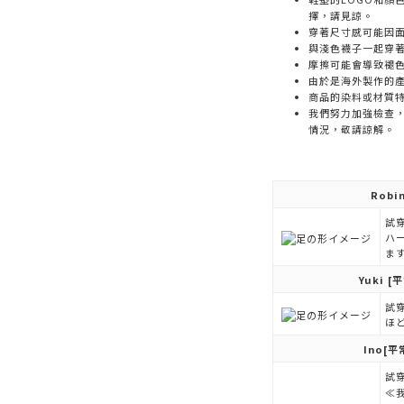
擇，請見諒。
穿著尺寸感可能因
與淺色襪子一起穿
摩擦可能會導致褪
由於是海外製作的
商品的染料或材質
我們努力加強檢查
情況，敬請諒解。
Robi
試穿
ハ
ま
Yuki
[平
試穿
ほ
Ino
[平
試穿
≪