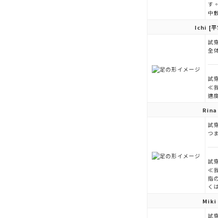
す
中
Ichi
[平
試穿
全
試穿
≪
適
Rina
試穿
つ
試穿
≪
指
く
Miki
試穿