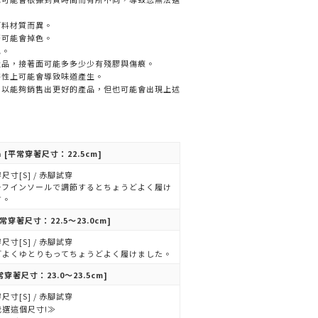
面料材質而異。
著可能會掉色。
色。
產品，接著面可能多多少少有殘膠與傷痕。
特性上可能會導致味道產生。
，以能夠銷售出更好的產品，但也可能會出現上述
n
[平常穿著尺寸：22.5cm]
尺寸[S] / 赤腳試穿
ーフインソールで調節するとちょうどよく履け
す。
常穿著尺寸：22.5～23.0cm]
尺寸[S] / 赤腳試穿
どよくゆとりもってちょうどよく履けました。
常穿著尺寸：23.0～23.5cm]
尺寸[S] / 赤腳試穿
我選這個尺寸!≫