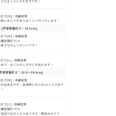
ょうどよくジャスト尺寸です。
尺寸[M] / 赤腳試穿
体的にゆとりがあり歩くとパカパカします。
y
[平常穿著尺寸：23.5cm]
尺寸[M] / 赤腳試穿
我選這個尺寸!≫
も長さもちょうどいいです。
尺寸[L] / 赤腳試穿
きめで、歩くたびにかかとが抜けます。
平常穿著尺寸：23.5～24.0cm]
尺寸[M] / 赤腳試穿
入れ出来ますが、全体的にゆとRinaく小さめで
た。
尺寸[L] / 赤腳試穿
我選這個尺寸!≫
ま先辺りはぴったりめですが、馴染みそうで