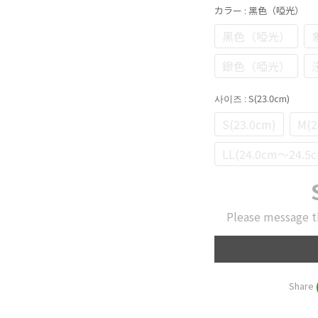
カラー
: 黑色（啞光）
黑色（啞光）
銀色（啞光）
사이즈
: S(23.0cm)
S(23.0cm)
M(2
LL(24.0cm～24.5
Please message t
Share