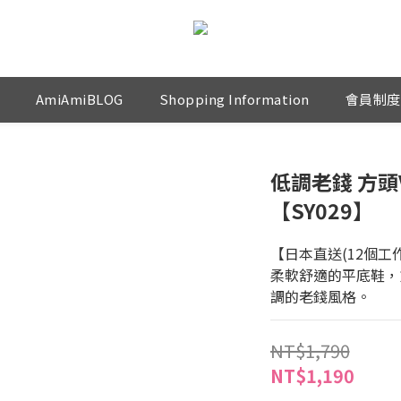
AmiAmiBLOG
Shopping Information
會員制度
低調老錢 方
【SY029】
【日本直送(12個工
柔軟舒適的平底鞋，
調的老錢風格。
NT$1,790
NT$1,190