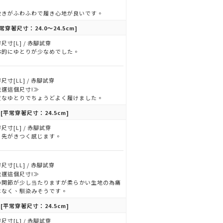
。
敷きがふわふわで履き心地が良いです。
常穿著尺寸：24.0～24.5cm]
尺寸[L] / 赤腳試穿
体的にゆとりが少なめでした。
尺寸[LL] / 赤腳試穿
我選這個尺寸!≫
度なゆとりでちょうどよく履けました。
[平常穿著尺寸：24.5cm]
尺寸[L] / 赤腳試穿
ま先がきつく感じます。
尺寸[LL] / 赤腳試穿
我選這個尺寸!≫
の関節が少し当たりますが柔らかい生地の為痛
はなく、馴染みそうです。
[平常穿著尺寸：24.5cm]
尺寸[L] / 赤腳試穿