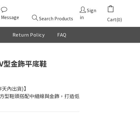
Sign
Message
in
Search Products
Cart(0)
Return Policy
FAQ
頭V型金飾平底鞋
作天內出貨)】
方型鞋頭搭配中縫線與金飾，打造低