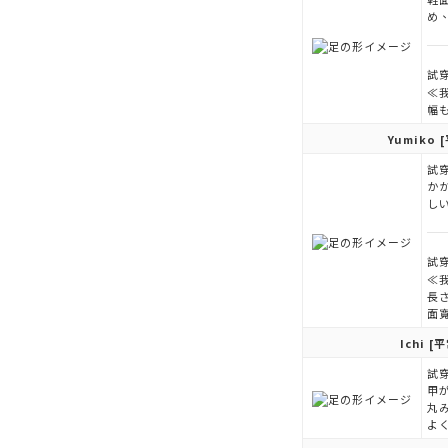
め
試穿
≪
幅
Yumiko
[
試穿
か
し
試穿
≪
長
面
Ichi
[平
試穿
甲が
丸
よ