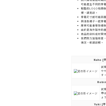
可能產生不同的穿
鞋墊的LOGO和顏
擇，請見諒。
穿著尺寸感可能因
與淺色襪子一起穿
摩擦可能會導致褪
由於是海外製作的
商品的染料或材質
我們努力加強檢查
情況，敬請諒解。
Naho
[平
試穿
や
す
Robi
試穿
甲
ょ
Yuki
[平