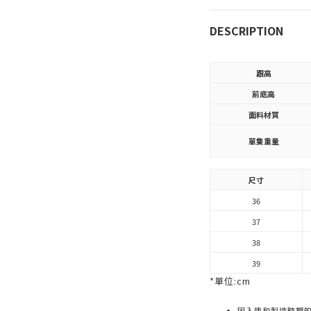
DESCRIPTION
跟高
前底高
面料材質
單隻重量
尺寸
36
37
38
39
*單位:cm
因入庫和製造時期