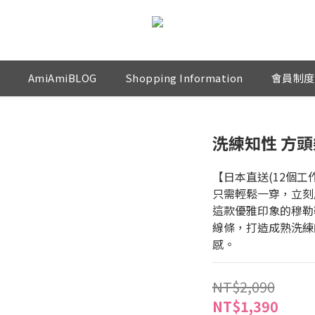
AmiAmiBLOG
Shopping Information
會員制度
洗練知性 方頭
【日本直送(12個工
只需輕鬆一穿，立刻
這款優雅印象的穆勒
線條，打造成熟洗練
感。
NT$2,090
NT$1,390