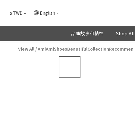
$
TWD
English
品牌故事和精神
Shop All
View All
/
AmiAmiShoesBeautifulCollectionRecommen