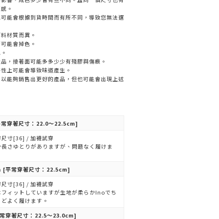
著感。
色可能會根據到貨時間而有所不同，導致您無法選
面料材質而異。
著可能會掉色。
色。
產品，接著面可能多多少少有殘膠與傷痕。
特性上可能會導致味道產生。
，以能夠銷售出更好的產品，但也可能會出現上述
常穿著尺寸：22.0～22.5cm]
尺寸[36] / 加襪試穿
や長さゆとりがありますが、問題なく履けま
。
n
[平常穿著尺寸：22.5cm]
尺寸[36] / 加襪試穿
はフィットしていますが生地が柔らかInoでち
うどよく履けます。
常穿著尺寸：22.5～23.0cm]