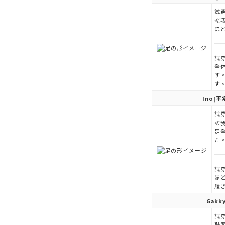
試穿
≪
ほ
試穿
全
す
す
Ino
[平
試穿
≪
足
た
試穿
ほ
履
Gakk
試穿
鞋