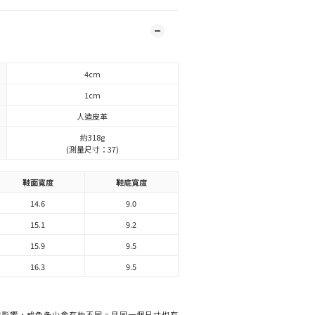
4cm
1cm
人造皮革
約318g
(測量尺寸：37)
鞋面寬度
鞋底寬度
14.6
9.0
15.1
9.2
15.9
9.5
16.3
9.5
的影響，成色多少會有些不同。且同一個尺寸也有