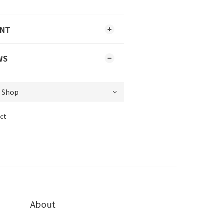
ENT
WS
ct
About