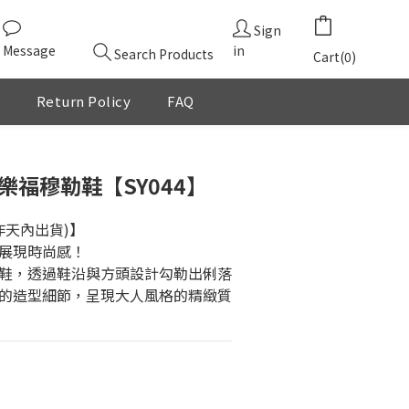
Sign
Message
in
Search Products
Cart(0)
Return Policy
FAQ
BUY NOW
樂福穆勒鞋【SY044】
作天內出貨)】
展現時尚感！
鞋，透過鞋沿與方頭設計勾勒出俐落
的造型細節，呈現大人風格的精緻質