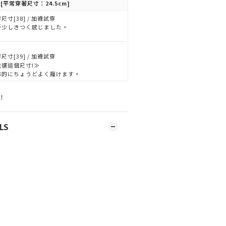
[平常穿著尺寸：24.5cm]
尺寸[38] / 加襪試穿
が少しきつく感じました。
尺寸[39] / 加襪試穿
我選這個尺寸!≫
体的にちょうどよく履けます。
！
LS