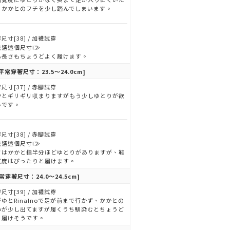
、かかとのフチを少し踏んでしまいます。
尺寸[38] / 加襪試穿
我選這個尺寸!≫
も長さもちょうどよく履けます。
平常穿著尺寸：23.5～24.0cm]
尺寸[37] / 赤腳試穿
かとギリギリ収まりますがもう少しゆとりが欲
いです。
尺寸[38] / 赤腳試穿
我選這個尺寸!≫
さはかかと指半分ほどゆとりがありますが、鞋
寬度はぴったりと履けます。
常穿著尺寸：24.0～24.5cm]
尺寸[39] / 加襪試穿
ゆとRinaInoで足が前まで行かず、かかとの
みが少し出てますが履くうち馴染むとちょうど
く履けそうです。