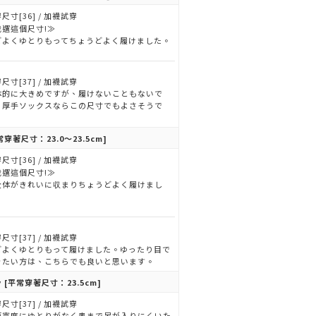
尺寸[36] / 加襪試穿
我選這個尺寸!≫
どよくゆとりもってちょうどよく履けました。
尺寸[37] / 加襪試穿
体的に大きめですが、履けないこともないで
。厚手ソックスならこの尺寸でもよさそうで
。
常穿著尺寸：23.0～23.5cm]
尺寸[36] / 加襪試穿
我選這個尺寸!≫
全体がきれいに収まりちょうどよく履けまし
。
尺寸[37] / 加襪試穿
どよくゆとりもって履けました。ゆったり目で
きたい方は、こちらでも良いと思います。
y
[平常穿著尺寸：23.5cm]
尺寸[37] / 加襪試穿
面寬度にゆとりがなく奥まで足が入りにくいた