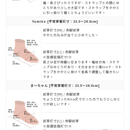
幅・長さぴったりですが、ストラップとの間にゆ
とりがあり少し大き目です。ストラップをかかと
に引っ掛けて履くとちょうどいいです。
Yumiko
[平常穿著尺寸：23.5～24.0cm]
試穿尺寸[M] / 赤腳試穿
かかとの丸みが出て小さめでした。
試穿尺寸[L] / 赤腳試穿
≪我選這個尺寸!≫
長さは足が綺麗に収まります。幅狭の為、ストラ
ップはゆとりがあり、そのままだと緩Inoで、スト
ラップをかかとに掛けて金具で調整して履きたい
です。
まーちゃん
[平常穿著尺寸：23.5～24.0cm]
試穿尺寸[M] / 赤腳試穿
ちょうどぴったRina尺寸だったのでもう少しゆと
りが欲しいです。
試穿尺寸[L] / 赤腳試穿
≪我選這個尺寸!≫