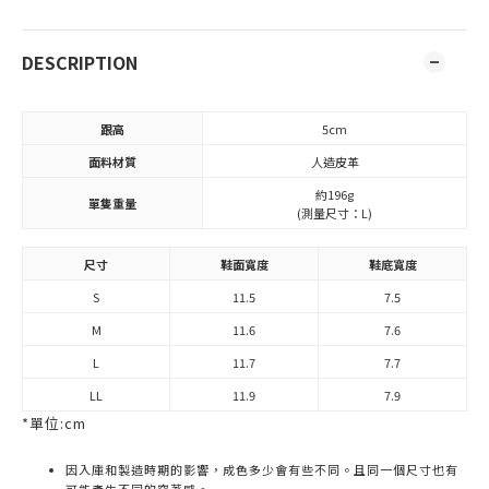
DESCRIPTION
跟高
5cm
面料材質
人造皮革
約196g
單隻重量
(測量尺寸：L)
尺寸
鞋面寬度
鞋底寬度
S
11.5
7.5
M
11.6
7.6
L
11.7
7.7
LL
11.9
7.9
*單位:cm
因入庫和製造時期的影響，成色多少會有些不同。且同一個尺寸也有