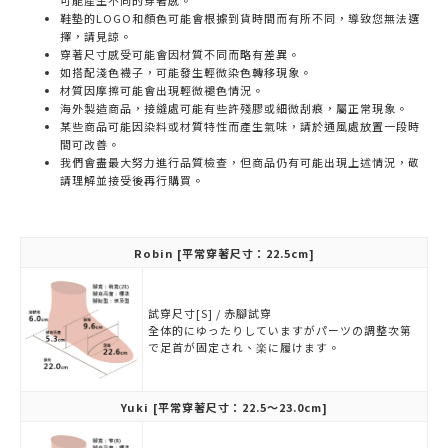
可能產生不同的穿著感。
鞋墊的LOGO和顏色可能會根據到貨時間而有所不同，導致您無法選
擇，請見諒。
穿著尺寸感受可能會因材質不同而略有差異。
如搭配淺色襪子，可能發生輕微染色轉移現象。
材質因摩擦可能會出現輕微褪色情況。
海外製造商品，接縫處可能有些許殘膠或細微刮痕，屬正常現象。
某些商品可能因染料或材質特性而產生氣味，請於通風處放置一段時
間可改善。
我們會盡最大努力進行品質檢查，但商品仍有可能出現上述情況，敬
請理解並接受後再行購買。
Robin
[平常穿著尺寸：22.5cm]
試穿尺寸[S] / 赤腳試穿
全体的にゆったりしていますがパーツの調整次第
で足首が固定され、楽に履けます。
Yuki
[平常穿著尺寸：22.5～23.0cm]