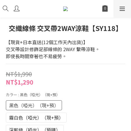
交織線條 交叉帶2WAY涼鞋【SY118】
【現貨+日本直送(12個工作天內出貨)】
交叉帶設計修飾足部線條的 2WAY 繫帶涼鞋。
即使長時間穿著也不易疲勞。
NT$1,990
NT$1,290
カラー
: 黑色（啞光）（現+預）
黑色（啞光）（現+預）
霧白色（啞光）（現+預）
深藍綠（啞光）（預購）