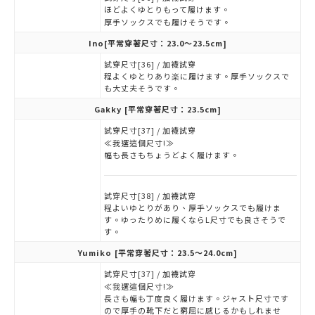
ほどよくゆとりもって履けます。
厚手ソックスでも履けそうです。
Ino
[平常穿著尺寸：23.0～23.5cm]
試穿尺寸[36] / 加襪試穿
程よくゆとりあり楽に履けます。厚手ソックスで
も大丈夫そうです。
Gakky
[平常穿著尺寸：23.5cm]
試穿尺寸[37] / 加襪試穿
≪我選這個尺寸!≫
幅も長さもちょうどよく履けます。
試穿尺寸[38] / 加襪試穿
程よいゆとりがあり、厚手ソックスでも履けま
す。ゆったりめに履くならL尺寸でも良さそうで
す。
Yumiko
[平常穿著尺寸：23.5～24.0cm]
試穿尺寸[37] / 加襪試穿
≪我選這個尺寸!≫
長さも幅も丁度良く履けます。ジャスト尺寸です
ので厚手の靴下だと窮屈に感じるかもしれませ