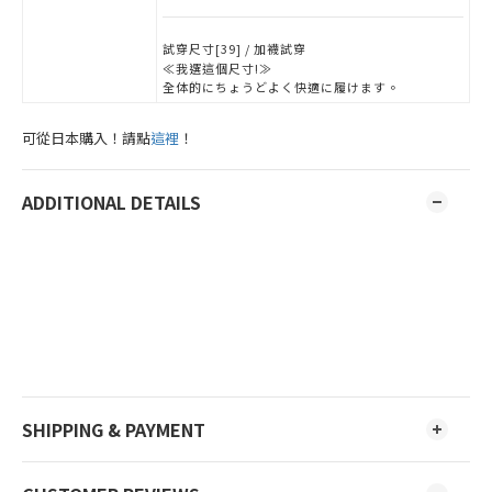
試穿尺寸[39] / 加襪試穿
≪我選這個尺寸!≫
全体的にちょうどよく快適に履けます。
可從日本購入！請點
這裡
！
ADDITIONAL DETAILS
SHIPPING & PAYMENT