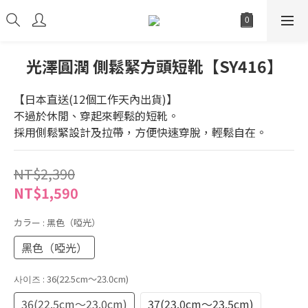
光澤圓潤 側鬆緊方頭短靴【SY416】
【日本直送(12個工作天內出貨)】
不過於休閒、穿起來輕鬆的短靴。
採用側鬆緊設計及拉帶，方便快速穿脫，輕鬆自在。
NT$2,390
NT$1,590
カラー
: 黑色（啞光）
黑色（啞光）
사이즈
: 36(22.5cm～23.0cm)
36(22.5cm～23.0cm)
37(23.0cm～23.5cm)