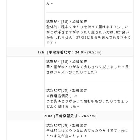
ん。
試穿尺寸[38] / 加襪試穿
全体的に程よくゆとりを持って履けます。少しか
かとが浮きますがゆったり履きたい方は38が良い
かもしれません。37/38どちらを選んでも良さそう
です。
Ichi
[平常穿著尺寸：24.0～24.5cm]
試穿尺寸[38] / 加襪試穿
甲と幅がゆとりがなく少しきつく感じました。長
さはジャストぴったりでした。
試穿尺寸[39] / 加襪試穿
≪我選這個尺寸!≫
つま先ゆとりがあって幅も甲もぴったりでちょう
どよく履けました。
Rina
[平常穿著尺寸：24.5cm]
試穿尺寸[38] / 加襪試穿
全体的にゆとり少なめのぴったり尺寸です。歩く
とつま先が当たります。