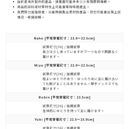
由於是海外製作的產品，接著面可能多多少少有殘膠與傷痕。
商品的染料或材質特性上可能會導致味道產生。
我們努力加強檢查，以能夠銷售出更好的產品，但也可能會出現上述
情況，敬請諒解。
Naho
[平常穿著尺寸：22.0～22.5cm]
試穿尺寸[36] / 加襪試穿
長さは少し余っていますがブーツなので問題なく
履けます。
Miyu
[平常穿著尺寸：22.0～22.5cm]
試穿尺寸[36] / 加襪試穿
程よいゆとりがあり、ゆったりめに楽に履け歩い
ても脱げることはありません。厚手ソックスでも
履けます。
Robin
[平常穿著尺寸：22.5cm]
試穿尺寸[36] / 加襪試穿
全体的にゆとりを持って楽に履けます。
Yuki
[平常穿著尺寸：22.5～23.0cm]
試穿尺寸[36] / 加襪試穿