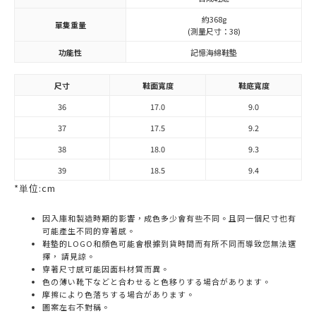
約368g
單隻重量
(測量尺寸：38)
功能性
記憶海綿鞋墊
尺寸
鞋面寬度
鞋底寬度
36
17.0
9.0
37
17.5
9.2
38
18.0
9.3
39
18.5
9.4
*単位:cm
因入庫和製造時期的影響，成色多少會有些不同。且同一個尺寸也有
可能產生不同的穿著感。
鞋墊的LOGO和顏色可能會根據到貨時間而有所不同而導致您無法選
擇， 請見諒。
穿著尺寸感可能因面料材質而異。
色の薄い靴下などと合わせると色移りする場合があります。
摩擦により色落ちする場合があります。
圖案左右不對稱。