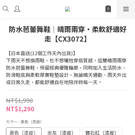
防水芭蕾舞鞋｜晴雨兩穿・柔軟舒適好
走【CX3072】
【日本直送(12個工作天內出貨)】
下雨天不想換雨鞋，也不想犧牲穿搭質感。這雙晴雨兩穿
防水芭蕾舞鞋，保留經典優雅輪廓，同時加入生活防水、
防滑鞋底與柔軟厚實鞋墊設計，無論晴天通勤、雨天外出
或日常久走，都能舒適自在地陪伴妳每一天。
NT$1,990
NT$1,290
カラー
: 黑色（漆皮）
黑色（漆皮）
米灰（漆皮）
寶石紅（漆皮）