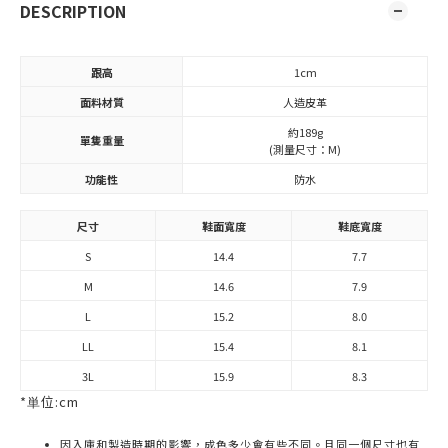
DESCRIPTION
跟高
1cm
面料材質
人造皮革
約189g
單隻重量
(測量尺寸：M)
功能性
防水
尺寸
鞋面寬度
鞋底寬度
S
14.4
7.7
M
14.6
7.9
L
15.2
8.0
LL
15.4
8.1
3L
15.9
8.3
*単位:cm
因入庫和製造時期的影響，成色多少會有些不同。且同一個尺寸也有