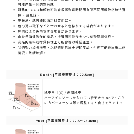
可能產生不同的穿著感。
鞋墊的LOGO和顏色可能會根據到貨時間而有所不同而導致您無法選
擇， 請見諒。
穿著尺寸感可能因面料材質而異。
色の薄い靴下などと合わせると色移りする場合があります。
摩擦により色落ちする場合があります。
由於是海外製作的產品，接著面可能多多少少有殘膠與傷痕。
商品的染料或材質特性上可能會導致味道產生。
我們努力加強檢查，以能夠銷售出更好的產品，但也可能會出現上述
情況，敬請諒解。
Robin
[平常穿著尺寸：22.5cm]
試穿尺寸[S] / 赤腳試穿
ハーフインソールを入れても若干大きInoで、さら
にカバースックス等で調整すると良さそうです。
Yuki
[平常穿著尺寸：22.5～23.0cm]