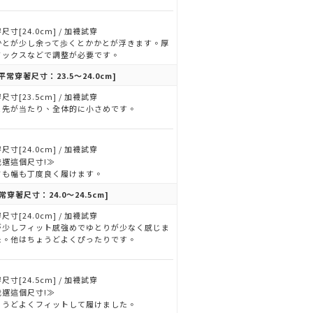
尺寸[24.0cm] / 加襪試穿
かとが少し余って歩くとかかとが浮きます。厚
ソックスなどで調整が必要です。
平常穿著尺寸：23.5～24.0cm]
尺寸[23.5cm] / 加襪試穿
ま先が当たり、全体的に小さめです。
尺寸[24.0cm] / 加襪試穿
我選這個尺寸!≫
さも幅も丁度良く履けます。
常穿著尺寸：24.0～24.5cm]
尺寸[24.0cm] / 加襪試穿
が少しフィット感強めでゆとりが少なく感じま
た。他はちょうどよくぴったりです。
尺寸[24.5cm] / 加襪試穿
我選這個尺寸!≫
ょうどよくフィットして履けました。