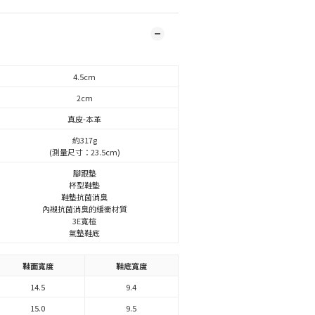
4.5cm
2cm
真皮-本革
約317g
(測量尺寸：23.5cm)
腳跟墊
杯型鞋墊
鞋墊抗菌消臭
內襯抗菌消臭的緩衝材質
3E寬楦
氣墊鞋底
鞋面寬度
鞋底寬度
14.5
9.4
15.0
9.5