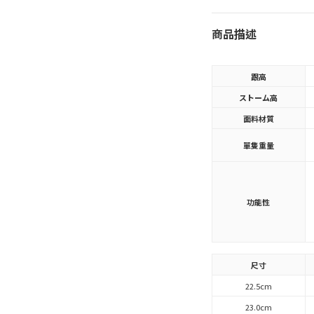
商品描述
跟高
ストーム高
面料材質
單隻重量
功能性
尺寸
22.5cm
23.0cm