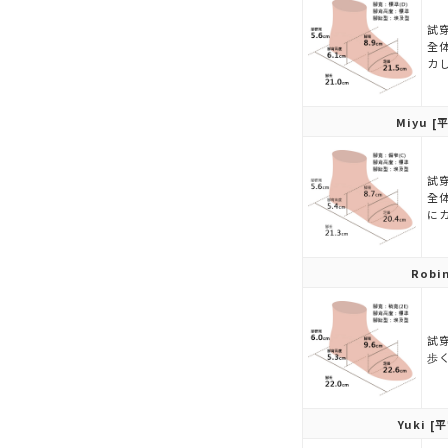
試穿
全
カ
Miyu
[平
試穿
全
に
Robi
試穿
歩
Yuki
[平