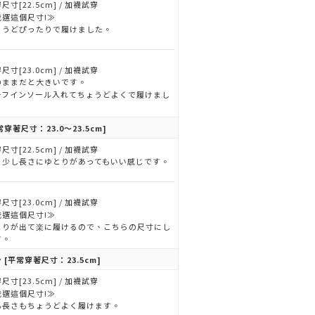
尺寸[22.5cm] / 加襪試穿
我選這個尺寸!≫
ょうどぴったりで履けました。
尺寸[23.0cm] / 加襪試穿
のままだと大きいです。
ーフインソール入れてちょうどよくで履けまし
。
常穿著尺寸：23.0～23.5cm]
尺寸[22.5cm] / 加襪試穿
う少し長さにゆとりがあってもいい感じです。
尺寸[23.0cm] / 加襪試穿
我選這個尺寸!≫
とりが出て楽に履けるので、こちらの尺寸にし
す。
y
[平常穿著尺寸：23.5cm]
尺寸[23.5cm] / 加襪試穿
我選這個尺寸!≫
も長さもちょうどよく履けます。