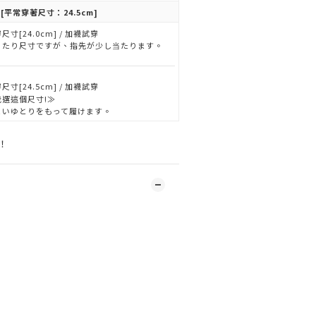
[平常穿著尺寸：24.5cm]
尺寸[24.0cm] / 加襪試穿
ったり尺寸ですが、指先が少し当たります。
尺寸[24.5cm] / 加襪試穿
我選這個尺寸!≫
よいゆとりをもって履けます。
！