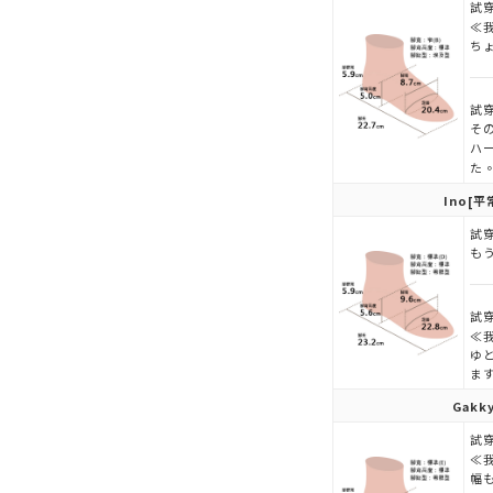
試穿
≪
ち
試穿
そ
ハ
た
Ino
[平
試穿
も
試穿
≪
ゆ
ま
Gakk
試穿
≪
幅