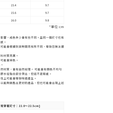
15.4
9.7
15.6
9.7
16.0
9.8
*單位:cm
的影響，成色多少會有些不同。且同一個尺寸也有
著感。
色可能會根據到貨時間而有所不同，導致您無法選
面料材質而異。
著可能會掉色。
色。
然材質，會有自然紋理。 可能會有顏色不均勻
或膠水從黏合部分突出，但這不是瑕疵。
特性上可能會導致味道產生。
，以能夠銷售出更好的產品，但也可能會出現上述
常穿著尺寸：22.0～22.5cm]