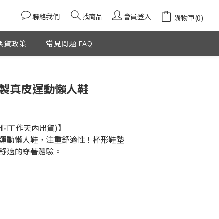
聯絡我們
找商品
會員登入
購物車(0)
換貨政策
常見問題 FAQ
立即購買
本製真皮運動懶人鞋
2個工作天內出貨)】
運動懶人鞋，注重舒適性！杯形鞋墊
舒適的穿著體驗。