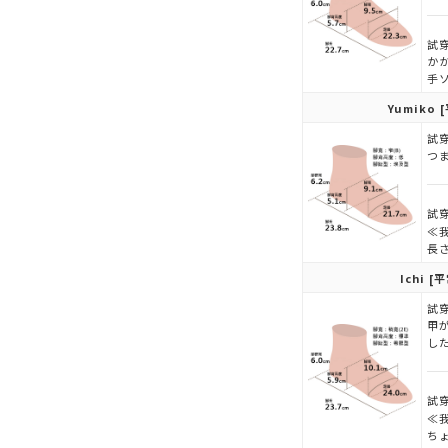
試穿
か
手
Yumiko
[
試穿
つ
試穿
≪
長
Ichi
[平
試穿
甲
し
試穿
≪
ち