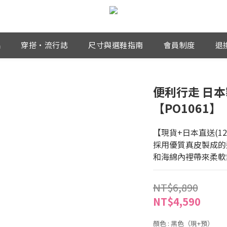
品
穿搭・流行誌
尺寸與選鞋指南
會員制度
退
便利行走 日
【PO1061】
【現貨+日本直送(1
採用優質真皮製成的
和海綿內裡帶來柔軟
NT$6,890
NT$4,590
顏色
: 黑色（現+預）