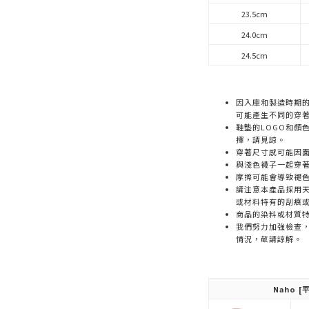
23.5cm
24.0cm
24.5cm
因入庫和製造時期
可能產生不同的穿
鞋墊的LOGO和顏
擇，請見諒。
穿著尺寸感可能因
與淺色襪子一起穿
摩擦可能會導致褪
請注意本產品採用天
或材料特有的刮痕
商品的染料或材質
我們努力加強檢查
情況，敬請諒解。
Naho
[平