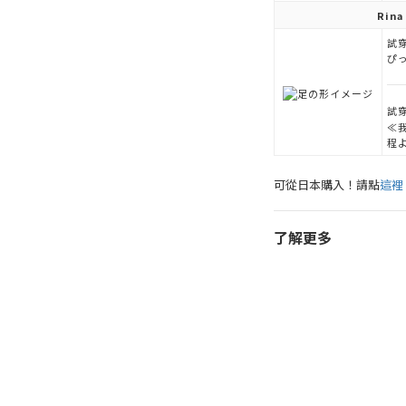
Rina
試穿
ぴ
試穿
≪
程
可從日本購入！請點
這裡
了解更多