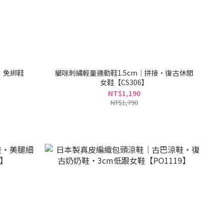
｜免綁鞋
貓咪刺繡輕量運動鞋1.5cm｜拼接・復古休閒
女鞋【CS306】
NT$1,190
NT$1,790