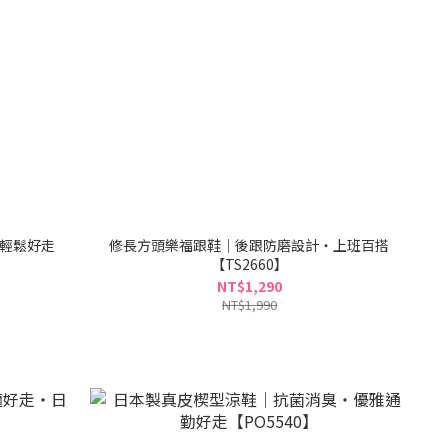
輕鬆好走
修長方頭樂福跟鞋｜後跟防磨設計・上班百搭
【TS2660】
NT$1,290
NT$1,990