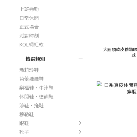
上班通勤
日常休閒
正式場合
派對時刻
KOL網紅款
大圓頭軟皮穆勒跟
感
─ 精選類別 ─
瑪莉珍鞋
芭蕾娃娃鞋
樂福鞋・牛津鞋
休閒鞋・德訓鞋
涼鞋・拖鞋
穆勒鞋
跟鞋
靴子