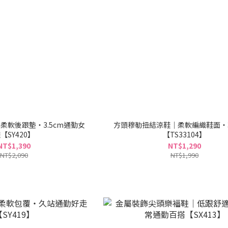
柔軟後跟墊・3.5cm通勤女
方頭穆勒扭結涼鞋｜柔軟編織鞋面・
【SY420】
【TS33104】
NT$1,390
NT$1,290
NT$2,090
NT$1,990