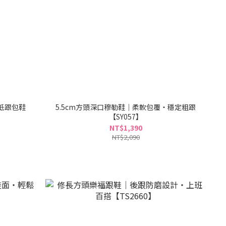
m低跟包鞋
5.5cm方頭深口穆勒鞋｜柔軟包覆・穩定粗跟
【SY057】
NT$1,390
NT$2,090