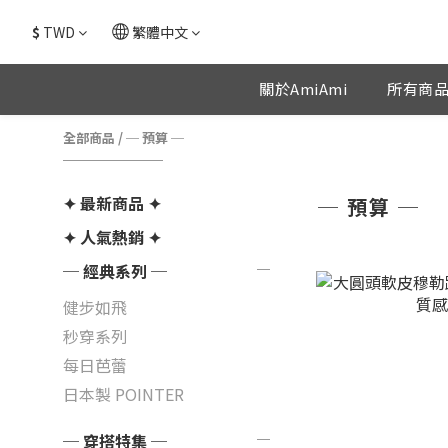
$
TWD
繁體中文
關於AmiAmi
所有商
全部商品
/
─ 預算 ─
✦ 最新商品 ✦
─ 預算 ─
✦ 人氣熱銷 ✦
─ 經典系列 ─
健步如飛
秒穿系列
每日芭蕾
日本製 POINTER
─ 穿搭特集 ─