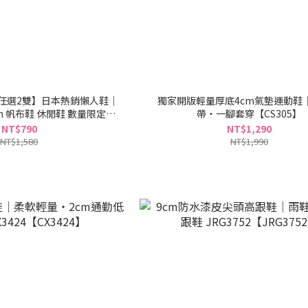
任選2雙】日本熱銷懶人鞋｜
獨家開版輕量厚底4cm氣墊運動鞋
on 帆布鞋 休閒鞋 數量限定
帶・一腳套穿【CS305】
FKL004】
NT$790
NT$1,290
NT$1,580
NT$1,990