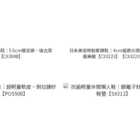
鞋｜5.5cm穩定跟・復古質
日系美型側鬆緊踝靴｜4cm粗跟尖
【CX3048】
瘦美腿【CX3223】【CX322