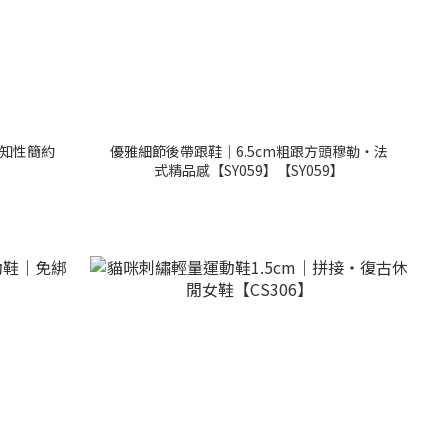
・知性簡約
優雅細節後帶跟鞋｜6.5cm粗跟方頭穆勒・法
式精品感【SY059】【SY059】