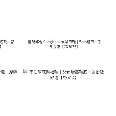
頭短靴・顯
極簡都會 Slingback 後帶跟鞋｜5cm粗跟・修
3】
長方頭【CX3075】