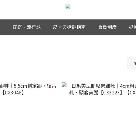
品
穿搭・流行誌
尺寸與選鞋指南
會員制度
退