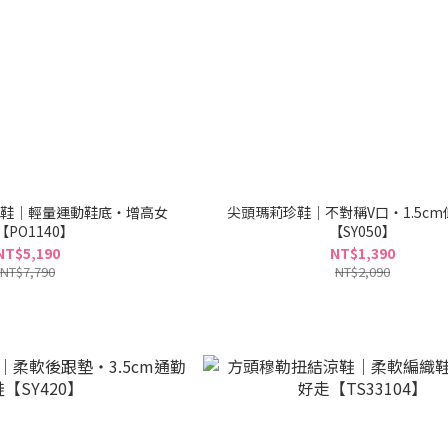
福鞋｜輕量運動鞋底・增高女
尖頭瑪莉珍鞋｜不對稱V口・1.5c
【PO1140】
【SY050】
NT$5,190
NT$1,390
NT$7,790
NT$2,090