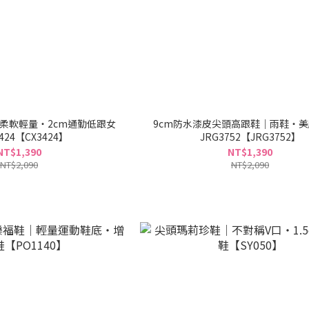
柔軟輕量・2cm通勤低跟女
9cm防水漆皮尖頭高跟鞋｜雨鞋・
3424【CX3424】
JRG3752【JRG3752】
NT$1,390
NT$1,390
NT$2,090
NT$2,090