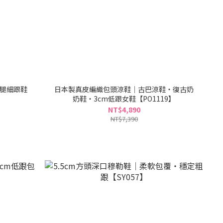
美腿細跟鞋
日本製真皮編織包頭涼鞋｜古巴涼鞋・復古奶
奶鞋・3cm低跟女鞋【PO1119】
NT$4,890
NT$7,390