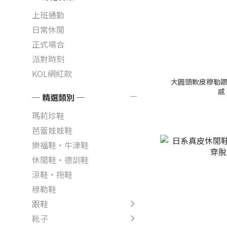
上班通勤
日常休閒
正式場合
派對時刻
KOL網紅款
大圓頭軟皮穆勒跟
感
─ 精選類別 ─
瑪莉珍鞋
芭蕾娃娃鞋
樂福鞋・牛津鞋
休閒鞋・德訓鞋
涼鞋・拖鞋
穆勒鞋
跟鞋
靴子