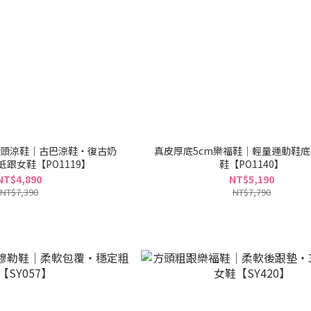
頭涼鞋｜古巴涼鞋・復古奶
真皮厚底5cm樂福鞋｜輕量運動鞋
低跟女鞋【PO1119】
鞋【PO1140】
NT$4,890
NT$5,190
NT$7,390
NT$7,790