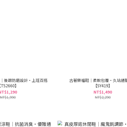
｜後跟防磨設計・上班百搭
古著樂福鞋｜柔軟包覆・久站通
TS2660】
【SY419】
NT$1,290
NT$1,490
NT$1,990
NT$2,290