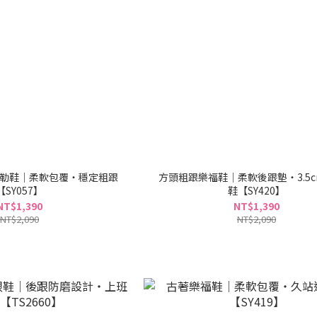
口穆勒鞋｜柔軟包覆・穩定粗跟
方頭粗跟樂福鞋｜柔軟後跟墊・3.5
【SY057】
鞋【SY420】
NT$1,390
NT$1,390
NT$2,090
NT$2,090