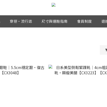
品
穿搭・流行誌
尺寸與選鞋指南
會員制度
退