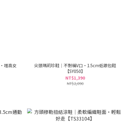
底・增高女
尖頭瑪莉珍鞋｜不對稱V口・1.5cm低跟包鞋
【SY050】
NT$1,390
NT$2,090