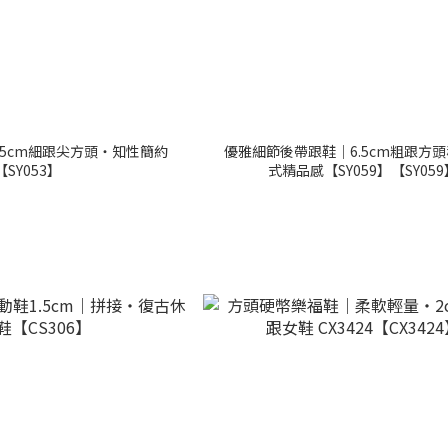
5cm細跟尖方頭・知性簡約
優雅細節後帶跟鞋｜6.5cm粗跟方
【SY053】
式精品感【SY059】【SY059