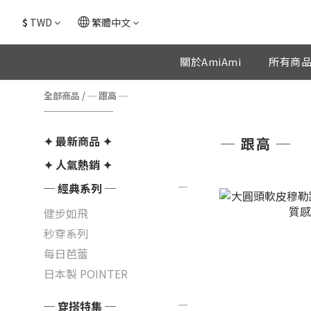
$
TWD
繁體中文
關於AmiAmi
所有商
全部商品
/
─ 跟高 ─
✦ 最新商品 ✦
─ 跟高 ─
✦ 人氣熱銷 ✦
─ 經典系列 ─
健步如飛
秒穿系列
每日芭蕾
日本製 POINTER
─ 穿搭特集 ─