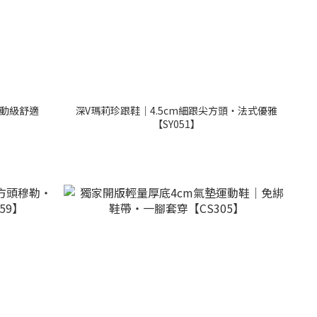
運動級舒適
深V瑪莉珍跟鞋｜4.5cm細跟尖方頭・法式優雅
【SY051】