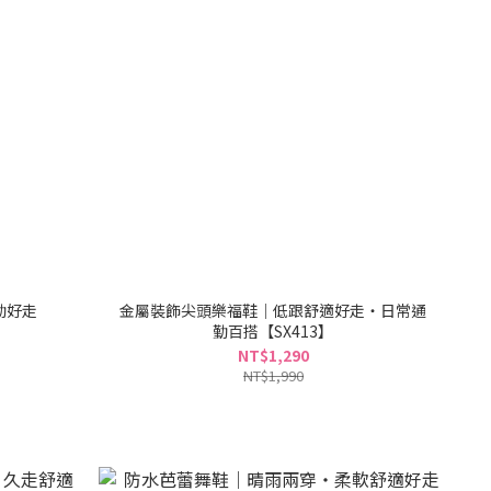
勤好走
金屬裝飾尖頭樂福鞋｜低跟舒適好走・日常通
勤百搭【SX413】
NT$1,290
NT$1,990