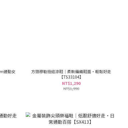
cm通勤女
方頭穆勒扭結涼鞋｜柔軟編織鞋面・輕鬆好走
【TS33104】
NT$1,290
NT$1,990