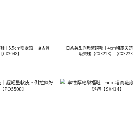
鞋｜5.5cm穩定跟・復古質
日系美型側鬆緊踝靴｜4cm粗跟尖
【CX3048】
瘦美腿【CX3223】【CX322