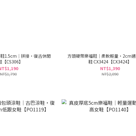
鞋1.5cm｜拼接・復古休閒
方頭硬幣樂福鞋｜柔軟輕量・2cm
鞋【CS306】
鞋 CX3424【CX3424】
NT$1,190
NT$1,390
NT$1,790
NT$2,090