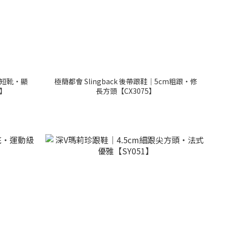
頭短靴・顯
極簡都會 Slingback 後帶跟鞋｜5cm粗跟・修
3】
長方頭【CX3075】