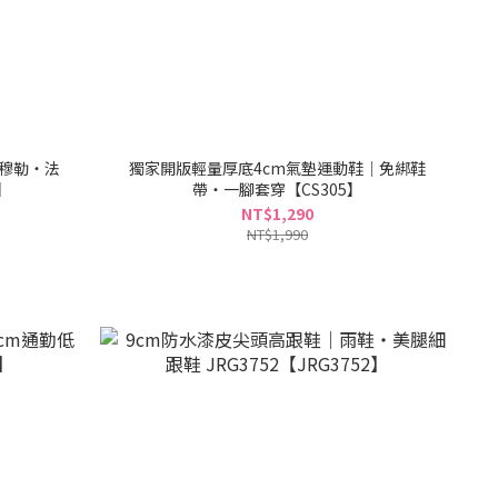
頭穆勒・法
獨家開版輕量厚底4cm氣墊運動鞋｜免綁鞋
】
帶・一腳套穿【CS305】
NT$1,290
NT$1,990