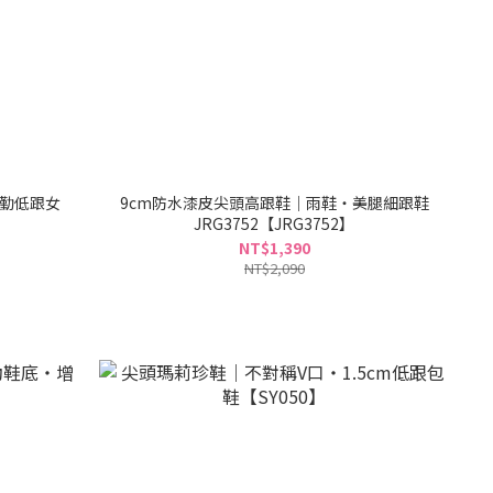
通勤低跟女
9cm防水漆皮尖頭高跟鞋｜雨鞋・美腿細跟鞋
JRG3752【JRG3752】
NT$1,390
NT$2,090