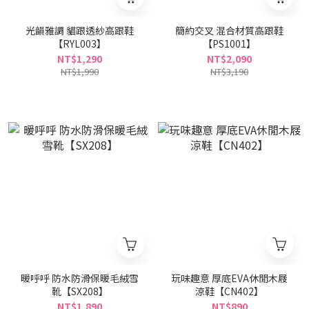
光韻雅調 貓跟透紗高跟鞋
簡約交叉 混合材質高跟鞋
【RYL003】
【PS1001】
NT$1,290
NT$2,090
NT$1,990
NT$3,190
暖呼呼 防水防滑保暖毛絨雪
玩味趣意 厚底EVA休閒木屐
靴【SX208】
涼鞋【CN402】
NT$1,890
NT$890