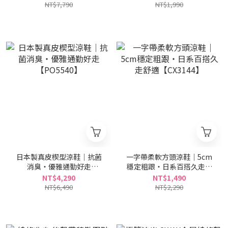
NT$7,790
NT$1,990
日本製真皮楔型涼鞋｜抗菌
一字帶柔軟方頭涼鞋｜5cm
消臭・優雅通勤好走
穩定粗跟・日系百搭久走舒
【PO5540】
適【CX3144】
NT$4,290
NT$1,490
NT$6,490
NT$2,290