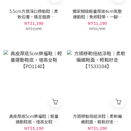
5.5cm方頭深口穆勒鞋｜柔
獨家開版輕量厚底4cm氣墊
軟包覆・穩定粗跟
運動鞋｜免綁鞋帶・一腳套
【SY057】
穿【CS305】
NT$1,390
NT$1,290
NT$2,090
NT$1,990
真皮厚底5cm樂福鞋｜輕量
方頭穆勒扭結涼鞋｜柔軟編
運動鞋底・增高女鞋
織鞋面・輕鬆好走
【PO1140】
【TS33104】
NT$5,190
NT$1,290