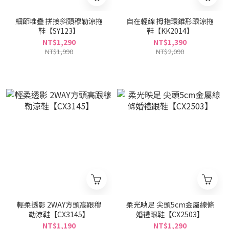
細節堆疊 拼接斜頭穆勒涼拖
自在輕線 拇指環錐形跟涼拖
鞋【SY123】
鞋【KK2014】
NT$1,290
NT$1,390
NT$1,990
NT$2,090
輕柔透影 2WAY方頭高跟穆
柔光映足 尖頭5cm金屬線條
勒涼鞋【CX3145】
婚禮跟鞋【CX2503】
NT$1,190
NT$1,290