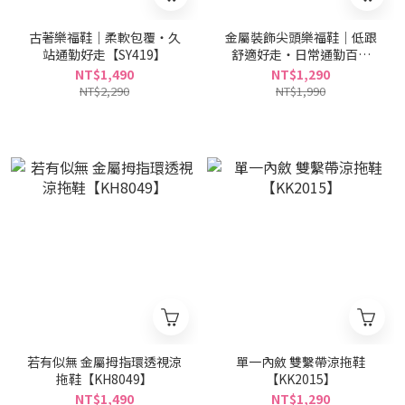
古著樂福鞋｜柔軟包覆・久
金屬裝飾尖頭樂福鞋｜低跟
站通勤好走【SY419】
舒適好走・日常通勤百搭
【SX413】
NT$1,490
NT$1,290
NT$2,290
NT$1,990
若有似無 金屬拇指環透視涼
單一內斂 雙繫帶涼拖鞋
拖鞋【KH8049】
【KK2015】
NT$1,490
NT$1,290