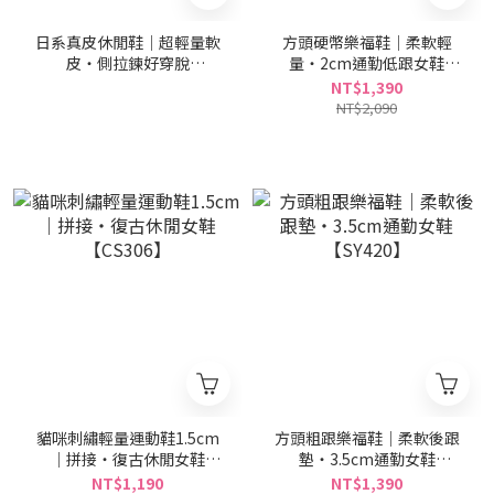
日系真皮休閒鞋｜超輕量軟
方頭硬幣樂福鞋｜柔軟輕
皮・側拉鍊好穿脫
量・2cm通勤低跟女鞋
【PO5508】
CX3424【CX3424】
NT$1,390
NT$2,090
貓咪刺繡輕量運動鞋1.5cm
方頭粗跟樂福鞋｜柔軟後跟
｜拼接・復古休閒女鞋
墊・3.5cm通勤女鞋
【CS306】
【SY420】
NT$1,190
NT$1,390