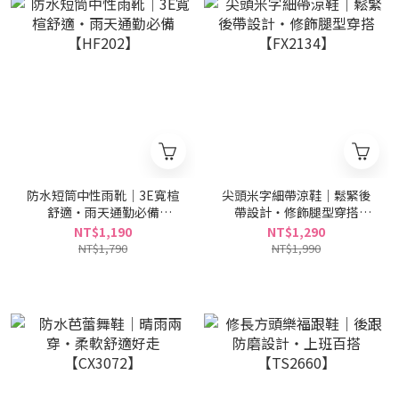
防水短筒中性雨靴｜3E寬楦
尖頭米字細帶涼鞋｜鬆緊後
舒適・雨天通勤必備
帶設計・修飾腿型穿搭
【HF202】
【FX2134】
NT$1,190
NT$1,290
NT$1,790
NT$1,990