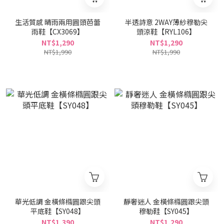
生活質感 晴雨兩用圓頭芭蕾
半透詩意 2WAY薄紗穆勒尖
雨鞋【CX3069】
頭涼鞋【RYL106】
NT$1,290
NT$1,290
NT$1,990
NT$1,990
華光低調 金橫條橢圓跟尖頭
靜奢迷人 金橫條橢圓跟尖頭
平底鞋【SY048】
穆勒鞋【SY045】
NT$1,390
NT$1,290