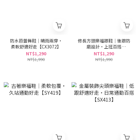
防水芭蕾舞鞋｜晴雨兩穿・
修長方頭樂福跟鞋｜後跟防
柔軟舒適好走【CX3072】
磨設計・上班百搭
【TS2660】
NT$1,290
NT$1,290
NT$1,990
NT$1,990