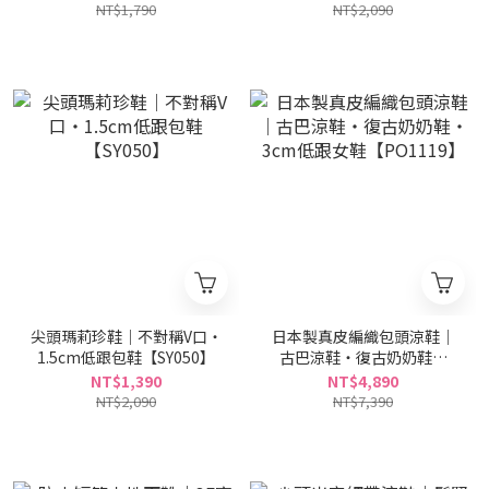
NT$1,790
NT$2,090
尖頭瑪莉珍鞋｜不對稱V口・
日本製真皮編織包頭涼鞋｜
1.5cm低跟包鞋【SY050】
古巴涼鞋・復古奶奶鞋・
3cm低跟女鞋【PO1119】
NT$1,390
NT$4,890
NT$2,090
NT$7,390