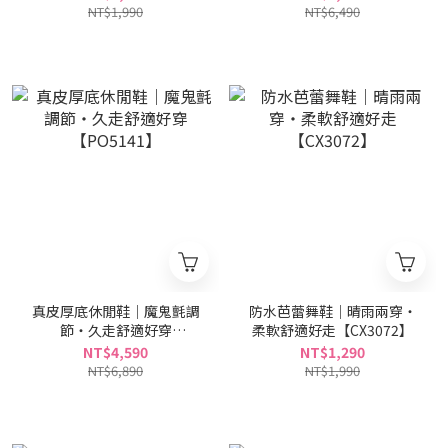
NT$1,990
NT$6,490
真皮厚底休閒鞋｜魔鬼氈調
防水芭蕾舞鞋｜晴雨兩穿・
節・久走舒適好穿
柔軟舒適好走【CX3072】
【PO5141】
NT$4,590
NT$1,290
NT$6,890
NT$1,990