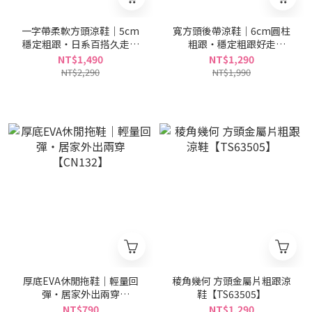
一字帶柔軟方頭涼鞋｜5cm
寬方頭後帶涼鞋｜6cm圓柱
穩定粗跟・日系百搭久走舒
粗跟・穩定粗跟好走
適【CX3144】
【CX3120】
NT$1,490
NT$1,290
NT$2,290
NT$1,990
厚底EVA休閒拖鞋｜輕量回
稜角幾何 方頭金屬片粗跟涼
彈・居家外出兩穿
鞋【TS63505】
【CN132】
NT$790
NT$1,290