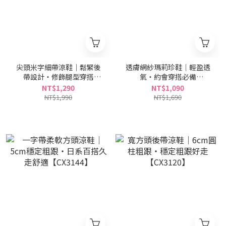
尖頭米字細帶涼鞋｜鬆緊後
透膚網紗瑪莉珍鞋｜輕盈透
帶設計・修飾腿型穿搭
氣・約會穿搭必備
【FX2134】
【FX2037】
NT$1,290
NT$1,090
NT$1,990
NT$1,690