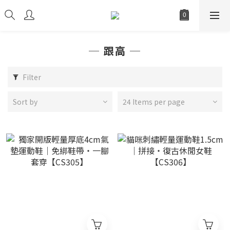
─ 跟高 ─
Filter
Sort by
24 Items per page