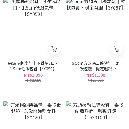
尖頭瑪莉珍鞋｜不對稱V口・
5.5cm方頭深口穆勒鞋｜柔
1.5cm低跟包鞋【SY050】
軟包覆・穩定粗跟
【SY057】
NT$1,390
NT$1,390
NT$2,090
NT$2,090