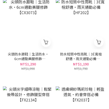
尖頭防水跟鞋｜生活防水・
防水短筒中性雨靴｜3E寬楦
6cm通勤美腿修飾
舒適・雨天通勤必備
【CX3073】
【HF202】
NT$1,290
NT$1,190
NT$1,990
NT$1,790