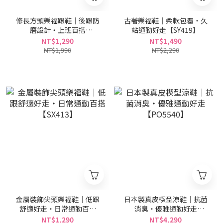
修長方頭樂福跟鞋｜後跟防
古著樂福鞋｜柔軟包覆・久
磨設計・上班百搭
站通勤好走【SY419】
【TS2660】
NT$1,290
NT$1,490
NT$1,990
NT$2,290
金屬裝飾尖頭樂福鞋｜低跟
日本製真皮楔型涼鞋｜抗菌
舒適好走・日常通勤百搭
消臭・優雅通勤好走
【SX413】
【PO5540】
NT$1,290
NT$4,290