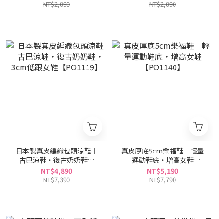
NT$2,090
NT$2,090
日本製真皮編織包頭涼鞋｜
真皮厚底5cm樂福鞋｜輕量
古巴涼鞋・復古奶奶鞋・
運動鞋底・增高女鞋
3cm低跟女鞋【PO1119】
【PO1140】
NT$4,890
NT$5,190
NT$7,390
NT$7,790