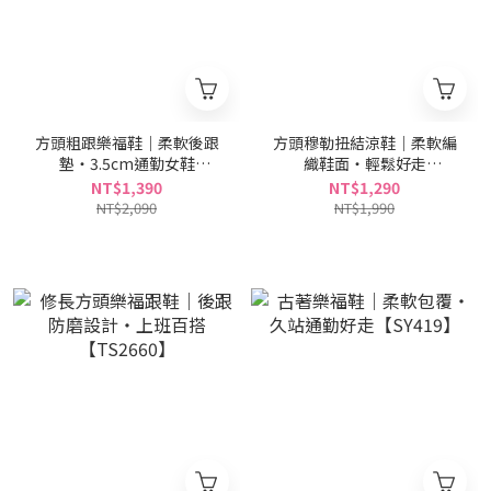
方頭粗跟樂福鞋｜柔軟後跟
方頭穆勒扭結涼鞋｜柔軟編
墊・3.5cm通勤女鞋
織鞋面・輕鬆好走
【SY420】
【TS33104】
NT$1,390
NT$1,290
NT$2,090
NT$1,990