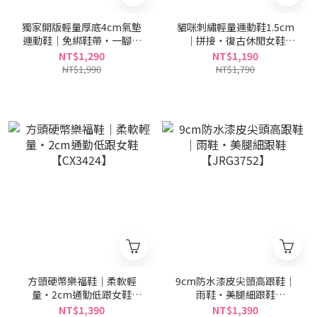
獨家開版輕量厚底4cm氣墊
貓咪刺繡輕量運動鞋1.5cm
運動鞋｜免綁鞋帶・一腳套
｜拼接・復古休閒女鞋
穿【CS305】
【CS306】
NT$1,290
NT$1,190
NT$1,990
NT$1,790
方頭硬幣樂福鞋｜柔軟輕
9cm防水漆皮尖頭高跟鞋｜
量・2cm通勤低跟女鞋
雨鞋・美腿細跟鞋
【CX3424】
【JRG3752】
NT$1,390
NT$1,390