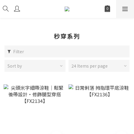
秒穿系列
Filter
Sort by
24 Items per page