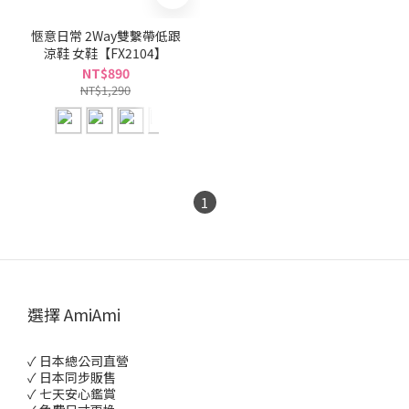
愜意日常 2Way雙繫帶低跟
涼鞋 女鞋【FX2104】
NT$890
NT$1,290
1
選擇 AmiAmi
✓ 日本總公司直營
✓ 日本同步販售
✓ 七天安心鑑賞