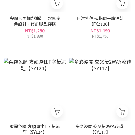
尖頭米字細帶涼鞋｜鬆緊後
日常俐落 拇指環平底涼鞋
帶設計・修飾腿型穿搭
【FX2136】
【FX2134】
NT$1,290
NT$1,190
NT$1,990
NT$1,790
柔霧色調 方頭彈性T字帶涼
多彩漫開 交叉帶2WAY涼鞋
鞋【SY124】
【SY117】