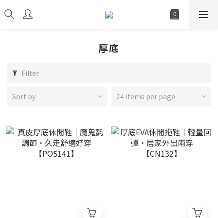
厚底
Filter
Sort by
24 Items per page