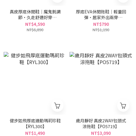
真皮厚底休閒鞋｜魔鬼氈調
厚底EVA休閒拖鞋｜輕量回
節・久走舒適好穿
彈・居家外出兩穿
【PO5141】
【CN132】
NT$4,590
NT$790
NT$6,890
NT$1,190
健步如飛厚底運動瑪莉珍鞋
歲月靜好 真皮2WAY包頭式
【RYL300】
涼拖鞋【PO5719】
NT$1,490
NT$3,090