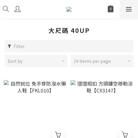
大尺碼 40UP
Filter
Sort by
24 Items per page