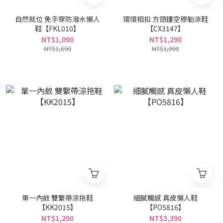
自然就位 免手穿防潑水懶人
環環相扣 方頭鏤空穆勒涼鞋
鞋【FKL010】
【CX3147】
NT$1,090
NT$1,290
NT$1,690
NT$1,990
單一內斂 雙繫帶涼拖鞋
細膩觸感 真皮懶人鞋
【KK2015】
【PO5816】
NT$1,290
NT$3,390