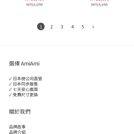
NT$2,290
NT$3,190
1
2
3
4
5
選擇 AmiAmi
✓ 日本總公司直營
✓ 日本同步販售
✓ 七天安心鑑賞
✓ 免費尺寸更換
關於我們
品牌故事
品牌介紹