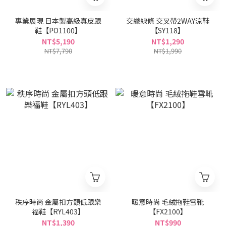
專業展現 日本製高級真皮跟
交織線條 交叉帶2WAY涼鞋
鞋【PO1100】
【SY118】
NT$5,190
NT$1,290
NT$7,790
NT$1,990
秩序時尚 金屬扣方頭低跟樂
暖意時尚 毛絨拖鞋雪靴
福鞋【RYL403】
【FX2100】
NT$1,390
NT$990